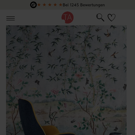
★
★
★
★
★
Bei 1245 Bewertungen
Zum Hauptinhalt springen