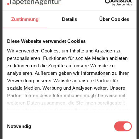
wir erstellen Ihnen ein kostenloses, unverbindliches
Angebot.
Zustimmung
Details
Über Cookies
Allergiegetestet - bedruckt mit ökologisch
unbedenklicher und UV-resistenter Farbe.
Diese Webseite verwendet Cookies
Produktdetails
Wir verwenden Cookies, um Inhalte und Anzeigen zu
personalisieren, Funktionen für soziale Medien anbieten
Versand & Zahlung
zu können und die Zugriffe auf unsere Website zu
analysieren. Außerdem geben wir Informationen zu Ihrer
Bewertungen
Verwendung unserer Website an unsere Partner für
soziale Medien, Werbung und Analysen weiter. Unsere
Partner führen diese Informationen möglicherweise mit
FAQ
Teilen!
weiteren Daten zusammen, die Sie ihnen bereitgestellt
haben oder die sie im Rahmen Ihrer Nutzung der Dienste
gesammelt haben.
Einwilligungsauswahl
Notwendig
Sie haben Fragen zum Produkt?