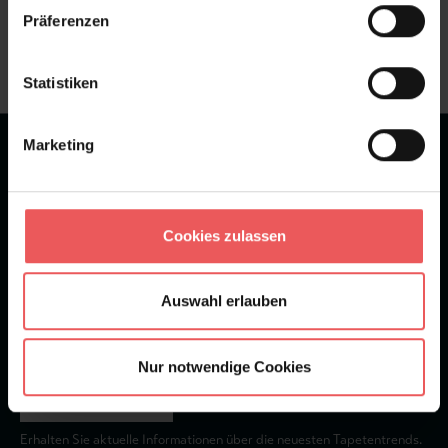
Frage stellen
Präferenzen
+49 (0)221 932 81 82
Statistiken
Marketing
★
★
★
★
★
Bei 1245 Bewertungen
Newsletter
Cookies zulassen
Auswahl erlauben
Nur notwendige Cookies
Abonnieren
Erhalten Sie aktuelle Informationen über die neuesten Tapetentrends.