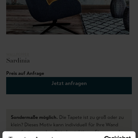
WALLPEPPER
Sardinia
Preis auf Anfrage
Jetzt anfragen
Sondermaße möglich.
Die Tapete ist zu groß oder zu
klein? Dieses Motiv kann individuell für Ihre Wand
angefertigt werden. Bitte kontaktieren Sie uns und