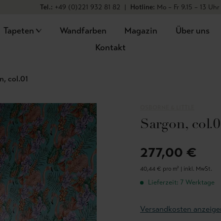
Tel.:
+49 (0)221 932 81 82
|
Hotline:
Mo – Fr 9.15 – 13 Uhr
Tapeten
Wandfarben
Magazin
Über uns
Kontakt
n, col.01
OSBORNE & LITTLE
Sargon, col.
277,00 €
40,44 € pro m² |
inkl. MwSt.
Lieferzeit: 7 Werktage
Versandkosten anzeige