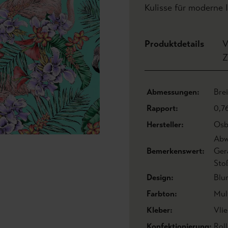
Kulisse für moderne I
Produktdetails
V
Z
Abmessungen:
Bre
Rapport:
0,7
Hersteller:
Osb
Abw
Bemerkenswert:
Ger
Sto
Design:
Blu
Farbton:
Mul
Kleber:
Vlie
Konfektionierung:
Roll