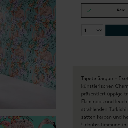
Rolle
Tapete Sargon – Exot
künstlerischen Char
präsentiert üppige t
Flamingos und leuch
strahlenden Türkishi
satten Farben und h
Urlaubsstimmung in I