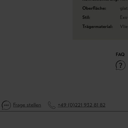
Oberfläche:
glat
Stil:
Exo
Trägermaterial:
Vli
FAQ
Frage stellen
+49 (0)221 932 81 82