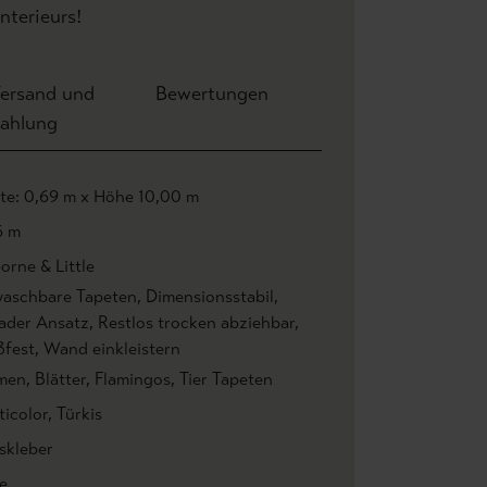
nterieurs!
ersand und
Bewertungen
ahlung
ite: 0,69 m x Höhe 10,00 m
6 m
orne & Little
aschbare Tapeten
, Dimensionsstabil
,
ader Ansatz
, Restlos trocken abziehbar
,
ßfest
, Wand einkleistern
men
, Blätter
, Flamingos
, Tier Tapeten
ticolor
, Türkis
skleber
e