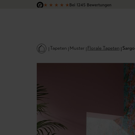
★
★
★
★
★
Bei 1245 Bewertungen
 Hauptinhalt springen
Zur Suche springen
Zur Hauptnavigation springen
Versandkostenfrei in Deutschland
Tapeten
Muster
Florale Tapeten
Sargo