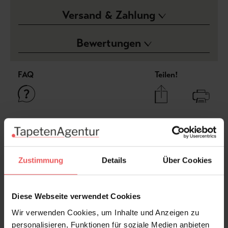
Versand & Zahlung
Bewertungen
FAQ
Teilen!
Sie haben Fragen zum Produkt?
Frage stellen
Zustimmung
Details
Über Cookies
+49 (0)221 932 81 82
Diese Webseite verwendet Cookies
Wir verwenden Cookies, um Inhalte und Anzeigen zu
Produktgalerie überspringen
Varianten
personalisieren, Funktionen für soziale Medien anbieten