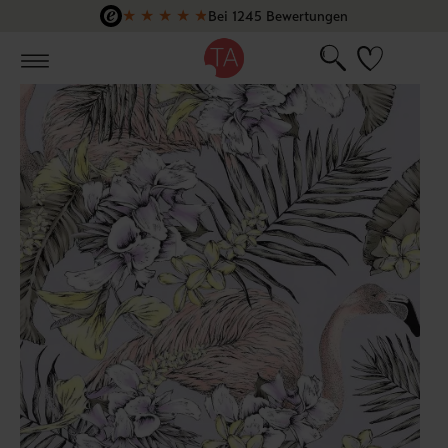
★
★
★
★
★
Bei 1245 Bewertungen
Zum Hauptinhalt springen