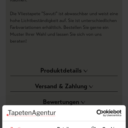
Die Vliestapete "Savuti" ist abwaschbar und weist eine
hohe Lichtbeständigkeit auf. Sie ist unterschiedlichen
Farbvariationen erhältlich. Bestellen Sie gerne ein
Muster Ihrer Wahl und lassen Sie sich von uns
beraten!
Produktdetails
Versand & Zahlung
Bewertungen
FAQ
Teilen!