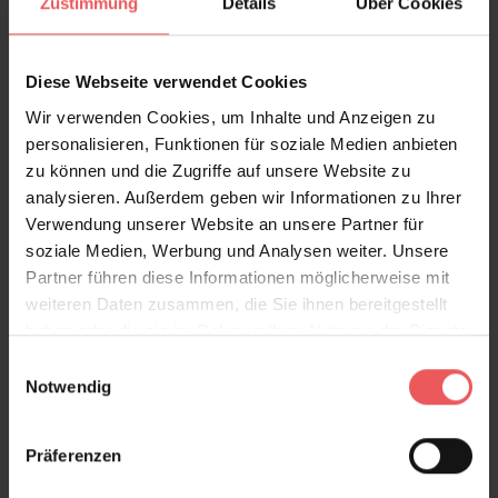
Zustimmung
Details
Über Cookies
Diese Webseite verwendet Cookies
Sie haben Fragen zum Produkt?
Wir verwenden Cookies, um Inhalte und Anzeigen zu
Frage stellen
personalisieren, Funktionen für soziale Medien anbieten
+49 (0)221 932 81 82
zu können und die Zugriffe auf unsere Website zu
analysieren. Außerdem geben wir Informationen zu Ihrer
Verwendung unserer Website an unsere Partner für
soziale Medien, Werbung und Analysen weiter. Unsere
Partner führen diese Informationen möglicherweise mit
Produktgalerie überspringen
Varianten
weiteren Daten zusammen, die Sie ihnen bereitgestellt
haben oder die sie im Rahmen Ihrer Nutzung der Dienste
gesammelt haben.
Einwilligungsauswahl
Notwendig
Präferenzen