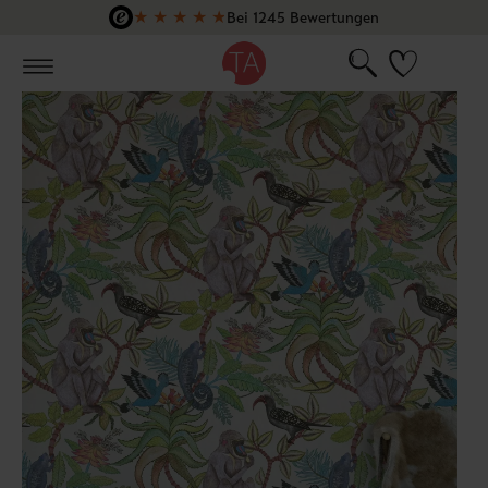
★
★
★
★
★
Bei 1245 Bewertungen
Zum Hauptinhalt springen