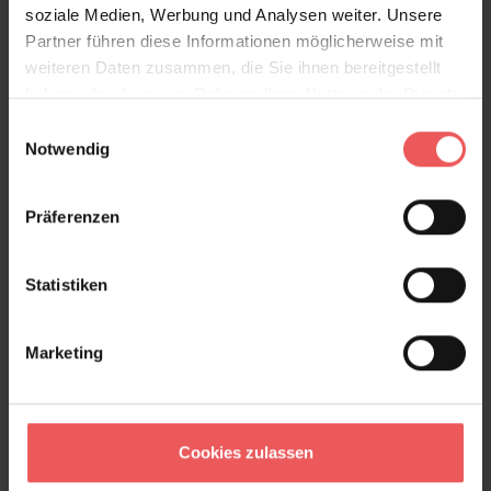
soziale Medien, Werbung und Analysen weiter. Unsere
Partner führen diese Informationen möglicherweise mit
Produktdetails
weiteren Daten zusammen, die Sie ihnen bereitgestellt
haben oder die sie im Rahmen Ihrer Nutzung der Dienste
Versand & Zahlung
gesammelt haben.
Einwilligungsauswahl
Notwendig
Bewertungen
Präferenzen
FAQ
Teilen!
Statistiken
Marketing
Sie haben Fragen zum Produkt?
Frage stellen
+49 (0)221 932 81 82
Cookies zulassen