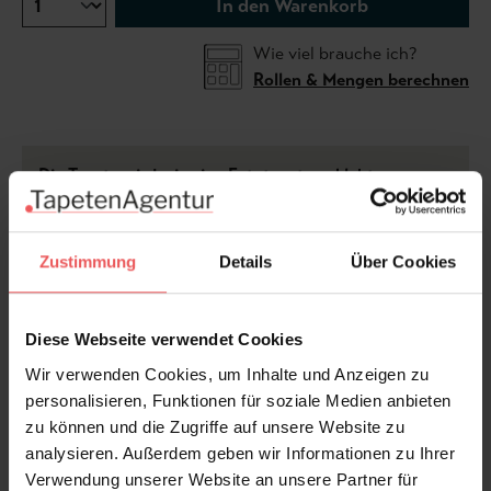
In den Warenkorb
Wie viel brauche ich?
Rollen & Mengen berechnen
Die Tapete wird wie eine Fototapete geklebt.
Aus 1 Rolle erhalten Sie 3 Bahnen für eine Fläche von
205.5 x 300 cm Breite x Höhe. Das Motiv ist nach
Zustimmung
Details
Über Cookies
rechts rapportierbar. In den Raumbildern sind ggf.
mehrere Rollen/Motive zu sehen.
Diese Webseite verwendet Cookies
Für Fragen zur Ermittlung des Rollenbedarfs setzen
Wir verwenden Cookies, um Inhalte und Anzeigen zu
Sie sich gerne mit uns in Verbindung.
personalisieren, Funktionen für soziale Medien anbieten
zu können und die Zugriffe auf unsere Website zu
analysieren. Außerdem geben wir Informationen zu Ihrer
Verwendung unserer Website an unsere Partner für