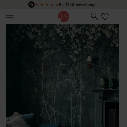
★
★
★
★
★
Bei 1245 Bewertungen
Zum Hauptinhalt springen