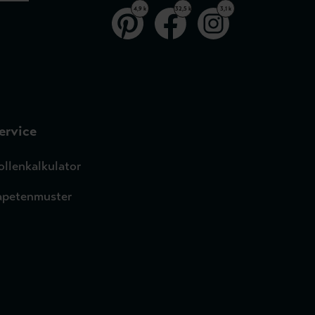
4,9 k
32,5 k
3,1 k
ervice
ollenkalkulator
apetenmuster