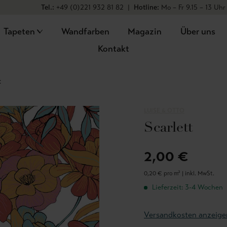
Tel.:
+49 (0)221 932 81 82
|
Hotline:
Mo – Fr 9.15 – 13 Uhr
Tapeten
Wandfarben
Magazin
Über uns
Kontakt
t
LUISE & OTTO
Scarlett
2,00 €
0,20 € pro m² |
inkl. MwSt.
Lieferzeit: 3-4 Wochen
Versandkosten anzeige