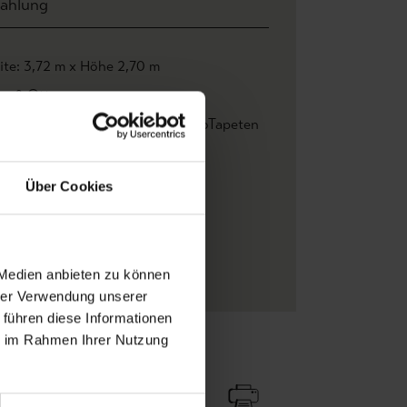
ahlung
ite: 3,72 m x Höhe 2,70 m
se & Otto
umen
, Blätter
, Florale Muster
, FotoTapeten
italdruck
ticolor
Über Cookies
eskleber
teht aus 8 Bahnen
es
 Medien anbieten zu können
hrer Verwendung unserer
 führen diese Informationen
ie im Rahmen Ihrer Nutzung
Zu Favoriten
Teilen!