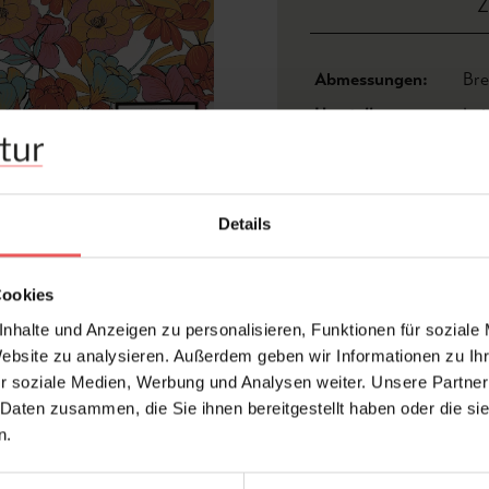
Z
Abmessungen:
Bre
Hersteller:
Lui
Design:
Bl
Druckart:
Dig
Farbton:
Mul
Details
Kleber:
Vli
Konfektionierung:
bes
Cookies
Material:
Vli
nhalte und Anzeigen zu personalisieren, Funktionen für soziale
Website zu analysieren. Außerdem geben wir Informationen zu I
r soziale Medien, Werbung und Analysen weiter. Unsere Partner
 Daten zusammen, die Sie ihnen bereitgestellt haben oder die s
FAQ
n.