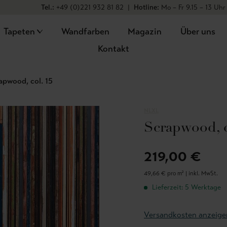
Tel.:
+49 (0)221 932 81 82
|
Hotline:
Mo – Fr 9.15 – 13 Uhr
Tapeten
Wandfarben
Magazin
Über uns
Kontakt
apwood, col. 15
NLXL
Scrapwood, c
219,00 €
49,66 € pro m² |
inkl. MwSt.
Lieferzeit: 5 Werktage
Versandkosten anzeige