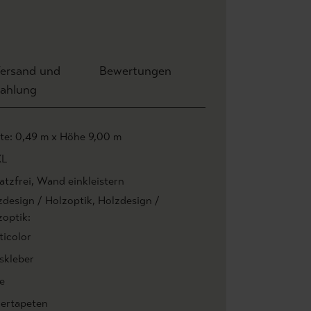
ersand und
Bewertungen
ahlung
ite: 0,49 m x Höhe 9,00 m
XL
atzfrei
, Wand einkleistern
zdesign / Holzoptik
, Holzdesign /
zoptik:
ticolor
skleber
e
iertapeten