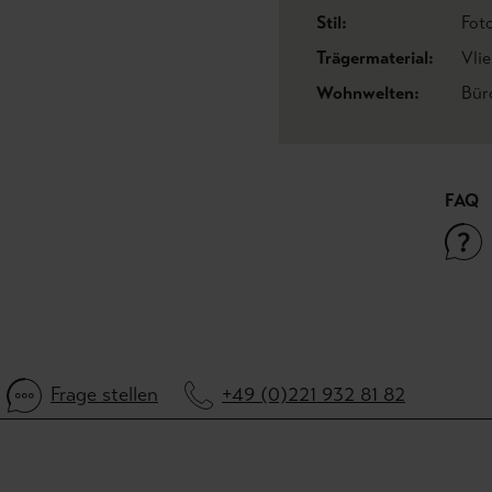
Stil:
Fot
Trägermaterial:
Vli
Wohnwelten:
Bür
FAQ
Frage stellen
+49 (0)221 932 81 82