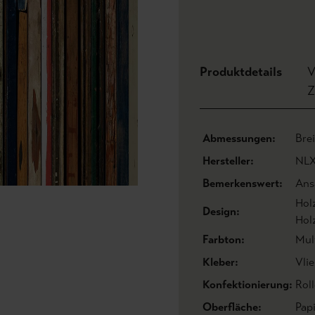
Produktdetails
V
Z
Abmessungen:
Bre
Hersteller:
NL
Bemerkenswert:
Ans
Hol
Design:
Hol
Farbton:
Mul
Kleber:
Vlie
Konfektionierung:
Roll
Oberfläche:
Pap