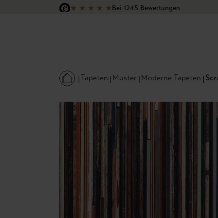
★
★
★
★
★
Bei 1245 Bewertungen
 Hauptinhalt springen
Zur Suche springen
Zur Hauptnavigation springen
Versandkostenfrei in Deutschland
Tapeten
Muster
Moderne Tapeten
Scr