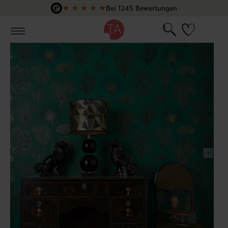
★
★
★
★
★
Bei 1245 Bewertungen
Zum Hauptinhalt springen