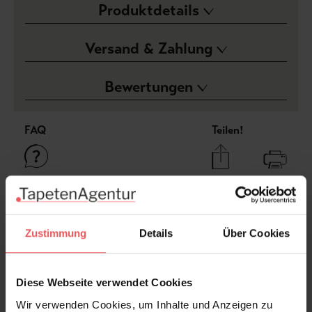
Produktdetails
Versand & Zahlung
Bewertungen
FAQ
Teilen!
Sie haben Fragen zum Produkt?
Frage stellen
Zustimmung
Details
Über Cookies
+49 (0)221 932 81 82
Diese Webseite verwendet Cookies
Wir verwenden Cookies, um Inhalte und Anzeigen zu