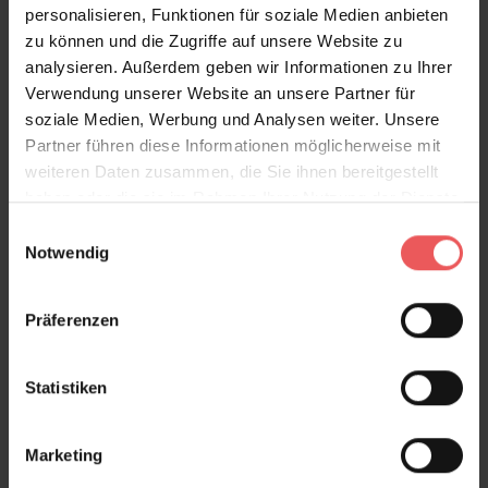
personalisieren, Funktionen für soziale Medien anbieten
Produktgalerie überspringen
Varianten
zu können und die Zugriffe auf unsere Website zu
analysieren. Außerdem geben wir Informationen zu Ihrer
Verwendung unserer Website an unsere Partner für
soziale Medien, Werbung und Analysen weiter. Unsere
Partner führen diese Informationen möglicherweise mit
weiteren Daten zusammen, die Sie ihnen bereitgestellt
haben oder die sie im Rahmen Ihrer Nutzung der Dienste
gesammelt haben.
Einwilligungsauswahl
Notwendig
Präferenzen
Statistiken
Marketing