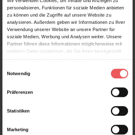
Wir verwenden Cookies, um Inhalte und Anzeigen zu
personalisieren, Funktionen für soziale Medien anbieten
Produktgalerie überspringen
Varianten
zu können und die Zugriffe auf unsere Website zu
analysieren. Außerdem geben wir Informationen zu Ihrer
Verwendung unserer Website an unsere Partner für
soziale Medien, Werbung und Analysen weiter. Unsere
Partner führen diese Informationen möglicherweise mit
weiteren Daten zusammen, die Sie ihnen bereitgestellt
haben oder die sie im Rahmen Ihrer Nutzung der Dienste
gesammelt haben.
Einwilligungsauswahl
Notwendig
Präferenzen
Statistiken
Marketing