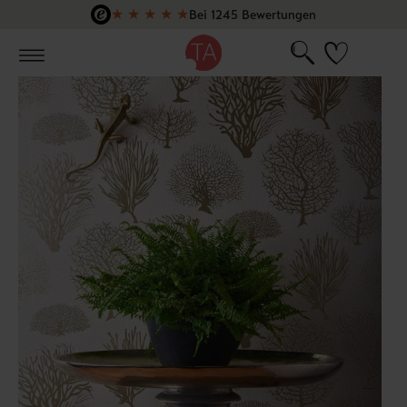
★
★
★
★
★
Bei 1245 Bewertungen
Zum Hauptinhalt springen