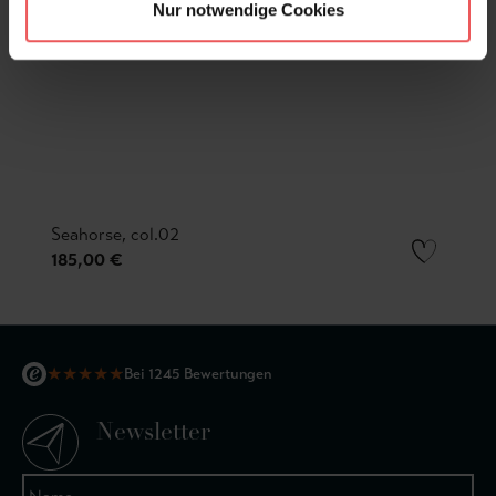
Nur notwendige Cookies
Seahorse, col.02
185,00 €
★
★
★
★
★
Bei 1245 Bewertungen
Newsletter