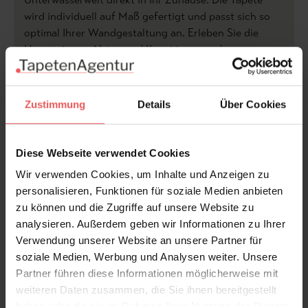
wird individuell auf Maß gefertigt und passt sich so
optimal Ihrer Wandgestaltung an. Erleben Sie die
Harmonie von Natur und Kunst in monochromen
Nuancen!
Zustimmung
Details
Über Cookies
Produktdetails
Versand & Zahlung
Diese Webseite verwendet Cookies
Wir verwenden Cookies, um Inhalte und Anzeigen zu
Bewertungen
personalisieren, Funktionen für soziale Medien anbieten
zu können und die Zugriffe auf unsere Website zu
analysieren. Außerdem geben wir Informationen zu Ihrer
FAQ
Teilen!
Verwendung unserer Website an unsere Partner für
soziale Medien, Werbung und Analysen weiter. Unsere
Partner führen diese Informationen möglicherweise mit
weiteren Daten zusammen, die Sie ihnen bereitgestellt
Sie haben Fragen zum Produkt?
haben oder die sie im Rahmen Ihrer Nutzung der Dienste