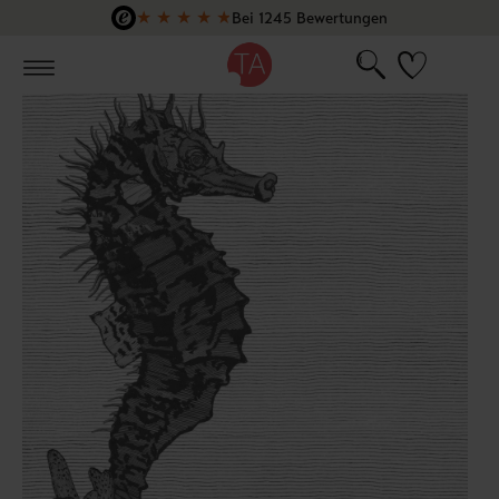
★
★
★
★
★
Bei 1245 Bewertungen
Zum Hauptinhalt springen