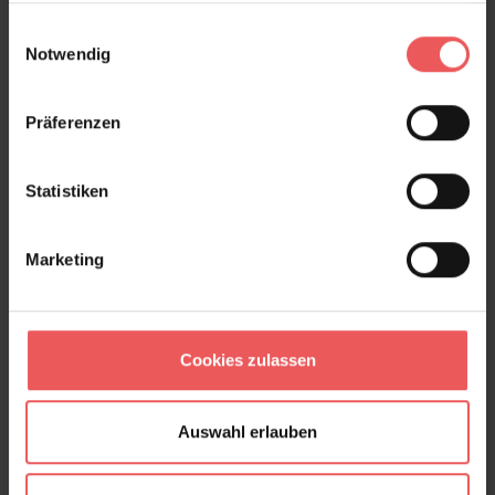
gesammelt haben.
Einwilligungsauswahl
Frage stellen
Notwendig
+49 (0)221 932 81 82
Präferenzen
Produktgalerie überspringen
Varianten
Statistiken
Marketing
Cookies zulassen
Auswahl erlauben