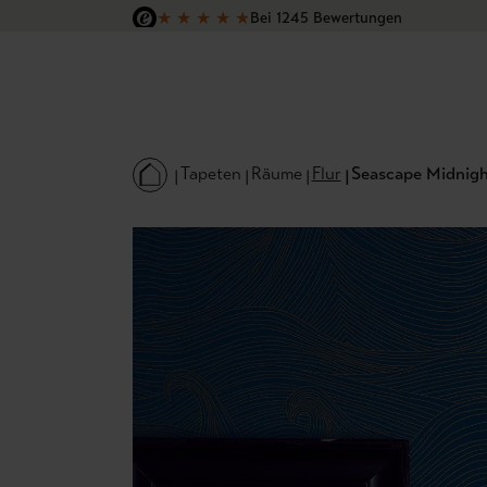
★
★
★
★
★
Bei 1245 Bewertungen
 Hauptinhalt springen
Zur Suche springen
Zur Hauptnavigation springen
Versandkostenfrei in Deutschland
Tapeten
Räume
Flur
Seascape Midnigh