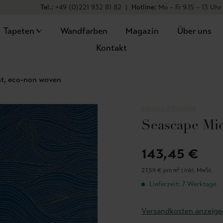
Tel.:
+49 (0)221 932 81 82
|
Hotline:
Mo – Fr 9.15 – 13 Uhr
Tapeten
Wandfarben
Magazin
Über uns
Kontakt
t, eco-non woven
ABIGAIL EDWARDS
Seascape Mi
143,45 €
27,59 € pro m² |
inkl. MwSt.
Lieferzeit: 7 Werktage
Versandkosten anzeige