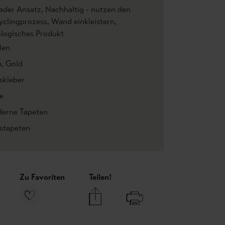
ader Ansatz
, Nachhaltig - nutzen den
yclingprozess
, Wand einkleistern
,
logisches Produkt
len
u
, Gold
skleber
e
erne Tapeten
estapeten
Zu Favoriten
Teilen!