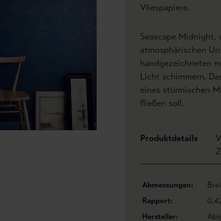
Vliespapiere.
Seascape Midnight, 
atmosphärischen Unt
handgezeichneten me
Licht schimmern. Das
eines stürmischen Me
fließen soll.
Produktdetails
V
Z
Abmessungen:
Bre
Rapport:
0,4
Hersteller:
Abi