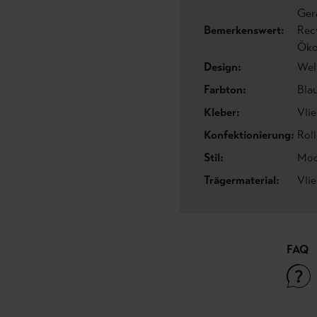
Ger
Bemerkenswert:
Rec
Öko
Design:
Wel
Farbton:
Bla
Kleber:
Vlie
Konfektionierung:
Roll
Stil:
Mod
Trägermaterial:
Vli
FAQ