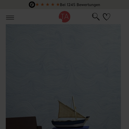
★
★
★
★
★
Bei 1245 Bewertungen
Zum Hauptinhalt springen