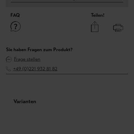
FAQ
Teilen!
Sie haben Fragen zum Produkt?
Frage stellen
+49 (0)221 932 81 82
Produktgalerie überspringen
Varianten