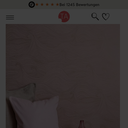
★
★
★
★
★
Bei 1245 Bewertungen
Zum Hauptinhalt springen