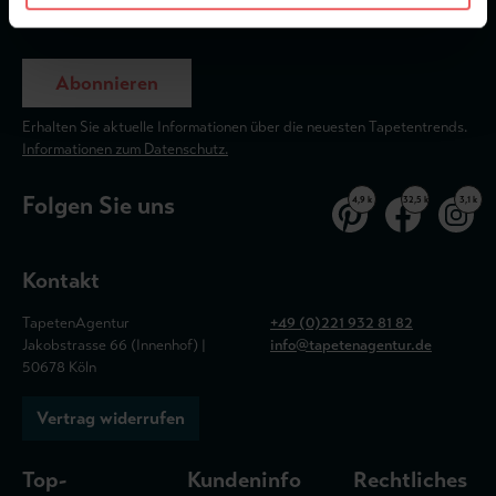
Abonnieren
Erhalten Sie aktuelle Informationen über die neuesten Tapetentrends.
Informationen zum Datenschutz.
Folgen Sie uns
4,9 k
32,5 k
3,1 k
Kontakt
TapetenAgentur
+49 (0)221 932 81 82
Jakobstrasse 66 (Innenhof) |
info@tapetenagentur.de
50678 Köln
Vertrag widerrufen
Top-
Kundeninfo
Rechtliches