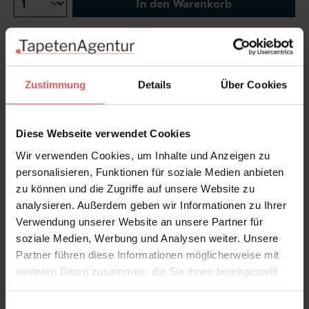
In den Warenkorb
Wie viel brauche ich?
Rollen & Mengen berechnen
Zustimmung
Details
Über Cookies
Diese Tapete zeigt bezaubernde Vögel und blühende
Blumen in warmen Farben, darunter ein sanfter
Diese Webseite verwendet Cookies
Gelbton und rosarote Nuancen.
Wir verwenden Cookies, um Inhalte und Anzeigen zu
personalisieren, Funktionen für soziale Medien anbieten
Produktdetails
zu können und die Zugriffe auf unsere Website zu
analysieren. Außerdem geben wir Informationen zu Ihrer
Versand & Zahlung
Verwendung unserer Website an unsere Partner für
soziale Medien, Werbung und Analysen weiter. Unsere
Partner führen diese Informationen möglicherweise mit
Bewertungen
weiteren Daten zusammen, die Sie ihnen bereitgestellt
haben oder die sie im Rahmen Ihrer Nutzung der Dienste
gesammelt haben.
FAQ
Teilen!
Einwilligungsauswahl