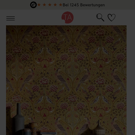
★
★
★
★
★
Bei 1245 Bewertungen
Zum Hauptinhalt springen