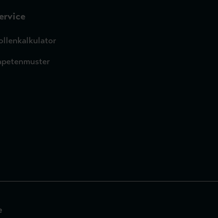
ervice
ollenkalkulator
apetenmuster