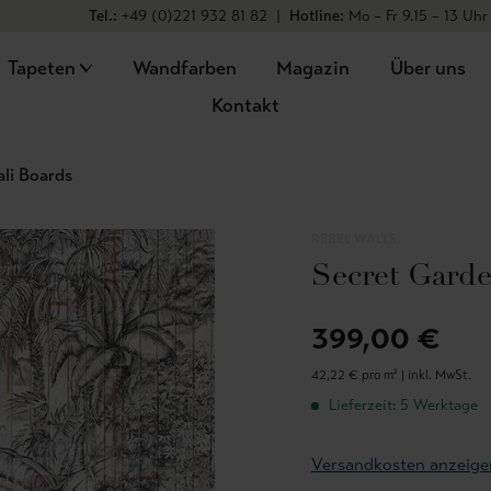
Tel.:
+49 (0)221 932 81 82
|
Hotline:
Mo – Fr 9.15 – 13 Uhr
Tapeten
Wandfarben
Magazin
Über uns
Kontakt
ali Boards
REBEL WALLS
Secret Garde
399,00 €
42,22 € pro m² |
inkl. MwSt.
Lieferzeit: 5 Werktage
Versandkosten anzeige