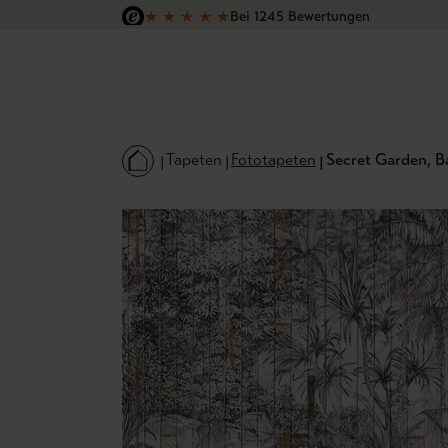
★
★
★
★
★
Bei 1245 Bewertungen
 Hauptinhalt springen
Zur Suche springen
Zur Hauptnavigation springen
Versandkostenfrei in Deutschland
Tapeten
Fototapeten
Secret Garden, B