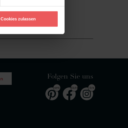
Cookies zulassen
Folgen Sie uns
en
4,9 k
32,5 k
3,1 k