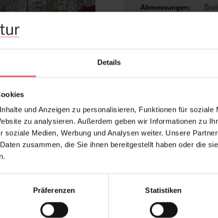
Abmessungen:
Bre
Hersteller:
Reb
Bä
Design:
Hol
Druckart:
Dig
Details
Farbton:
Ant
Kleber:
Vlie
Cookies
Konfektionierung:
Mot
nhalte und Anzeigen zu personalisieren, Funktionen für soziale
Website zu analysieren. Außerdem geben wir Informationen zu I
Stil:
Fot
r soziale Medien, Werbung und Analysen weiter. Unsere Partner
Trägermaterial:
Vli
 Daten zusammen, die Sie ihnen bereitgestellt haben oder die s
n.
FAQ
Präferenzen
Statistiken