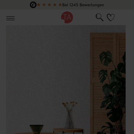
★
★
★
★
★
Bei 1245 Bewertungen
Zum Hauptinhalt springen