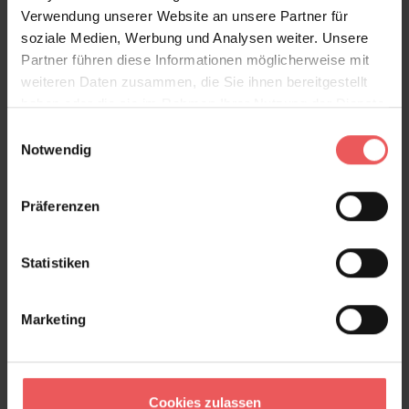
Verwendung unserer Website an unsere Partner für
zeitloses Design, das dezent ins Auge fällt und sich
soziale Medien, Werbung und Analysen weiter. Unsere
nahtlos in verschiedenste Einrichtungsstile integriert.
Partner führen diese Informationen möglicherweise mit
weiteren Daten zusammen, die Sie ihnen bereitgestellt
Produktdetails
haben oder die sie im Rahmen Ihrer Nutzung der Dienste
gesammelt haben.
Einwilligungsauswahl
Versand & Zahlung
Notwendig
Bewertungen
Präferenzen
FAQ
Teilen!
Statistiken
Marketing
Sie haben Fragen zum Produkt?
Frage stellen
Cookies zulassen