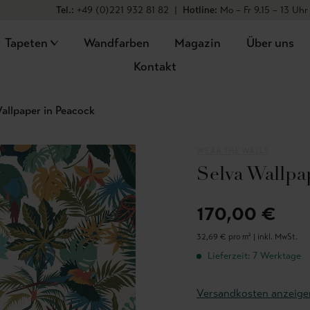
Tel.:
+49 (0)221 932 81 82
|
Hotline:
Mo – Fr 9.15 – 13 Uhr
Tapeten
Wandfarben
Magazin
Über uns
Kontakt
allpaper in Peacock
WEAR THE WALLS
Selva Wallpa
170,00 €
32,69 € pro m² |
inkl. MwSt.
Lieferzeit: 7 Werktage
Versandkosten anzeige