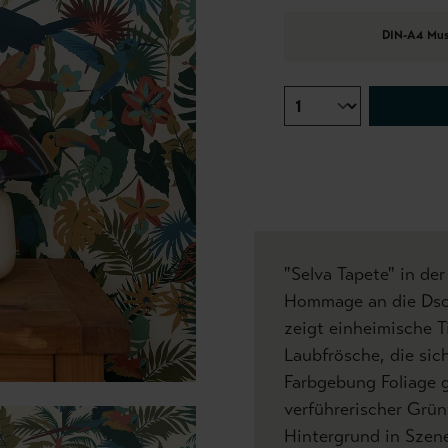
DIN-A4 Mus
"Selva Tapete" in der
Hommage an die Dsch
zeigt einheimische T
Laubfrösche, die sic
Farbgebung Foliage g
verführerischer Grü
Hintergrund in Szene