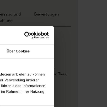
ersand und
Bewertungen
ahlung
ite: 0,52 m x Höhe 10,00 m
1 m
Über Cookies
2 m
r the walls
setzter Ansatz
, Wand einkleistern
men
, Blätter
, Fauna
, Florale Muster
, Tiere
,
 Medien anbieten zu können
el
hrer Verwendung unserer
 führen diese Informationen
ticolor
ie im Rahmen Ihrer Nutzung
AR THE WALLS
e