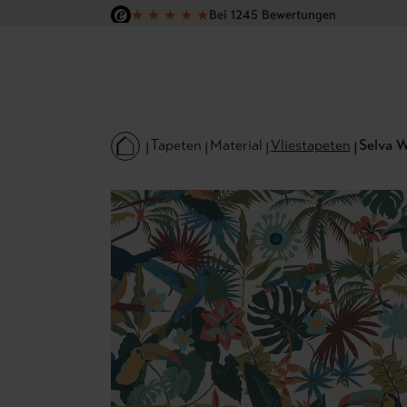
★
★
★
★
★
Bei 1245 Bewertungen
 Hauptinhalt springen
Zur Suche springen
Zur Hauptnavigation springen
Versandkostenfrei in Deutschland
Tapeten
Material
Vliestapeten
Selva W