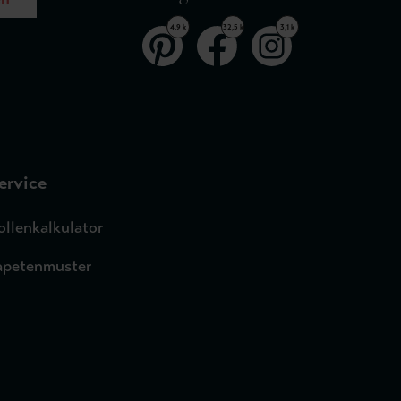
4,9 k
32,5 k
3,1 k
ervice
ollenkalkulator
apetenmuster