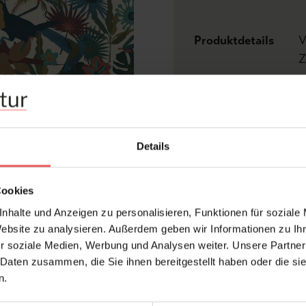
Produktdetails
V
Z
Abmessungen:
Bre
Rapport:
0,6
Details
Versatz:
0,3
Hersteller:
Wea
Cookies
Bemerkenswert:
Ver
Blu
nhalte und Anzeigen zu personalisieren, Funktionen für soziale
Design:
Vög
Website zu analysieren. Außerdem geben wir Informationen zu I
r soziale Medien, Werbung und Analysen weiter. Unsere Partner
Farbton:
Mul
 Daten zusammen, die Sie ihnen bereitgestellt haben oder die s
Kollektion:
WE
n.
Konfektionierung:
Roll