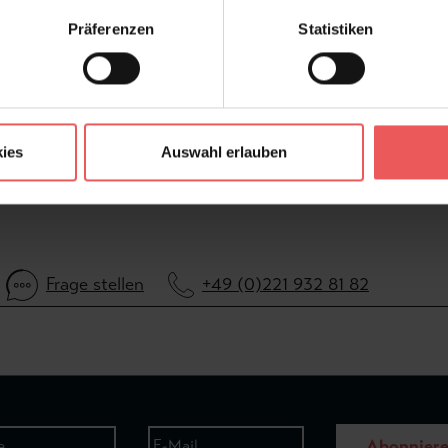
Wohnwelten:
Sch
Präferenzen
Statistiken
FAQ
ies
Auswahl erlauben
Frage stellen
+49 (0)221 932 81 82
Abonnier