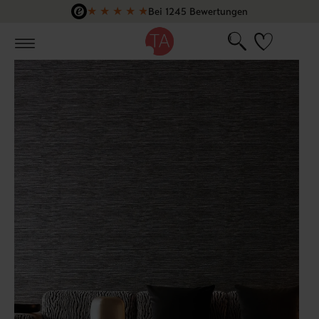
★
★
★
★
★
Bei 1245 Bewertungen
Zum Hauptinhalt springen