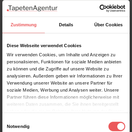
Produktdetails
Versand & Zahlung
Zustimmung
Details
Über Cookies
Bewertungen
Diese Webseite verwendet Cookies
Wir verwenden Cookies, um Inhalte und Anzeigen zu
FAQ
Teilen!
personalisieren, Funktionen für soziale Medien anbieten
zu können und die Zugriffe auf unsere Website zu
analysieren. Außerdem geben wir Informationen zu Ihrer
Verwendung unserer Website an unsere Partner für
soziale Medien, Werbung und Analysen weiter. Unsere
Sie haben Fragen zum Produkt?
Partner führen diese Informationen möglicherweise mit
Frage stellen
weiteren Daten zusammen, die Sie ihnen bereitgestellt
+49 (0)221 932 81 82
haben oder die sie im Rahmen Ihrer Nutzung der Dienste
gesammelt haben.
Einwilligungsauswahl
Notwendig