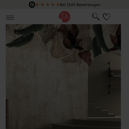
★
★
★
★
★
Bei 1245 Bewertungen
Zum Hauptinhalt springen