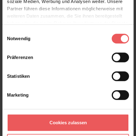
soziale Medien, Werbung und Analysen weiter. Unsere
Partner führen diese Informationen möglicherweise mit
Produktdetails
weiteren Daten zusammen, die Sie ihnen bereitgestellt
haben oder die sie im Rahmen Ihrer Nutzung der Dienste
Versand & Zahlung
gesammelt haben.
Einwilligungsauswahl
Notwendig
Bewertungen
Präferenzen
FAQ
Teilen!
Statistiken
Marketing
Sie haben Fragen zum Produkt?
Frage stellen
+49 (0)221 932 81 82
Cookies zulassen