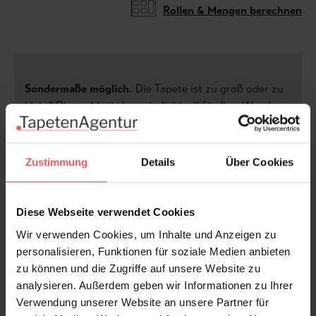
Rollen & Mengen berechnen
Sondermaße möglich.
Die Tapete ist zu groß oder zu
klein? Dieses Motiv kann individuell für Ihre Wand
angefertigt werden. Bitte kontaktieren Sie uns und
wir erstellen Ihnen ein kostenloses, unverbindliches
Angebot.
Zustimmung
Details
Über Cookies
Bitte beachten Sie,
dass je nach Sondergröße nur
Ausschnitte des Motivs sein können.
Diese Webseite verwendet Cookies
Wir verwenden Cookies, um Inhalte und Anzeigen zu
...mehr aus der Kollektion |
personalisieren, Funktionen für soziale Medien anbieten
"Shabby Chic"...
zu können und die Zugriffe auf unsere Website zu
analysieren. Außerdem geben wir Informationen zu Ihrer
Verwendung unserer Website an unsere Partner für