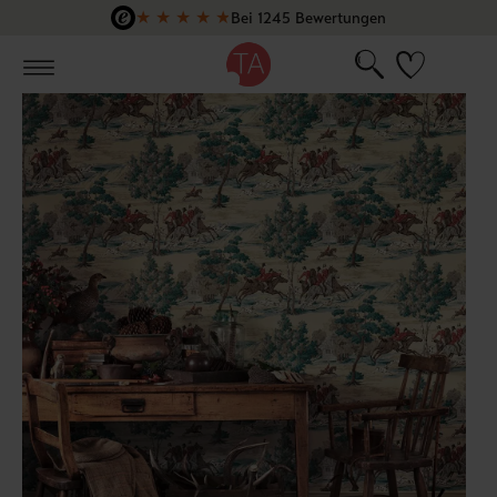
★
★
★
★
★
Bei 1245 Bewertungen
Zum Hauptinhalt springen