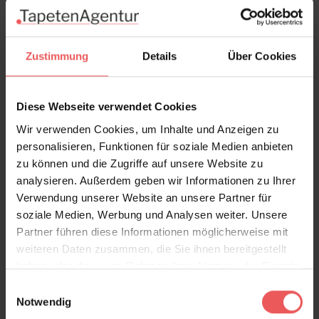
In den Warenkorb
Wie viel brauche ich?
Rollen & Mengen berechnen
Zustimmung
Details
Über Cookies
Diese Webseite verwendet Cookies
Produktdetails
Wir verwenden Cookies, um Inhalte und Anzeigen zu
personalisieren, Funktionen für soziale Medien anbieten
zu können und die Zugriffe auf unsere Website zu
Versand & Zahlung
analysieren. Außerdem geben wir Informationen zu Ihrer
Verwendung unserer Website an unsere Partner für
Bewertungen
soziale Medien, Werbung und Analysen weiter. Unsere
Partner führen diese Informationen möglicherweise mit
weiteren Daten zusammen, die Sie ihnen bereitgestellt
FAQ
Teilen!
haben oder die sie im Rahmen Ihrer Nutzung der Dienste
gesammelt haben.
Einwilligungsauswahl
Notwendig