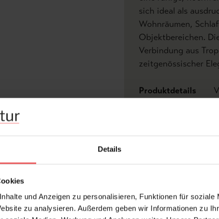
sich ideal als ausdr
Wohnräumen, Schlaf
Objektbereichen. Die 
Verbindung aus Trop
zeitgenössischer Ele
Produktdetails
V
Z
Abmessungen:
Bre
Details
Hersteller:
wal
Bra
Bemerkenswert:
Maß
Cookies
eink
nhalte und Anzeigen zu personalisieren, Funktionen für soziale
Design:
Bä
Website zu analysieren. Außerdem geben wir Informationen zu I
Druckart:
Dig