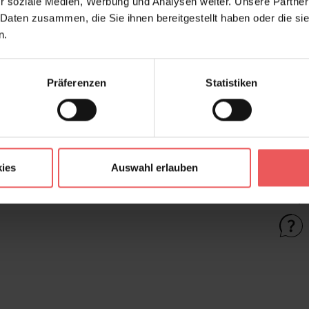
r soziale Medien, Werbung und Analysen weiter. Unsere Partner
 Daten zusammen, die Sie ihnen bereitgestellt haben oder die s
Farbton:
Ant
n.
Kleber:
Vlie
Konfektionierung:
Mot
Präferenzen
Statistiken
Oberfläche:
Vin
Stil:
Fot
Trägermaterial:
Vli
ies
Auswahl erlauben
FAQ