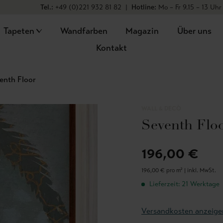
Tel.:
+49 (0)221 932 81 82
|
Hotline:
Mo – Fr 9.15 – 13 Uhr
Tapeten
Wandfarben
Magazin
Über uns
Kontakt
enth Floor
WALL & DECÒ
Seventh Flo
196,00 €
196,00 € pro m² |
inkl. MwSt.
Lieferzeit: 21 Werktage
Versandkosten anzeige