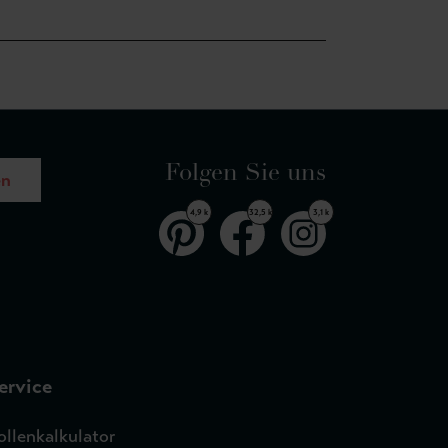
Folgen Sie uns
en
4,9 k
32,5 k
3,1 k
ervice
ollenkalkulator