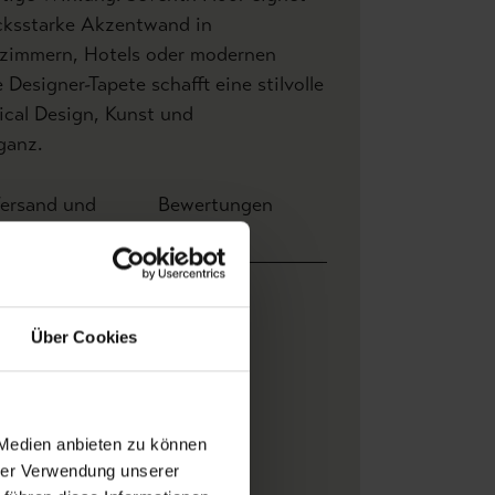
ucksstarke Akzentwand in
zimmern, Hotels oder modernen
Designer-Tapete schafft eine stilvolle
ical Design, Kunst und
ganz.
ersand und
Bewertungen
ahlung
ite: 1,00 m x Höhe 1,00 m
Über Cookies
l & decò
ndklasse: M1
, Brandklasse M1
,
anfertigung
, Vliesrücken
, Wand
leistern
 Medien anbieten zu können
ume
hrer Verwendung unserer
italdruck