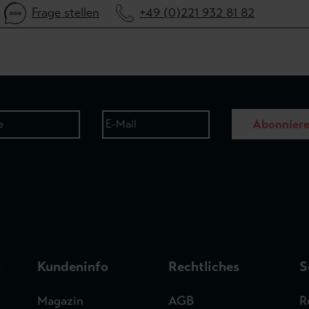
Frage stellen
+49 (0)221 932 81 82
Abonnier
n
Kundeninfo
Rechtliches
S
Magazin
AGB
R