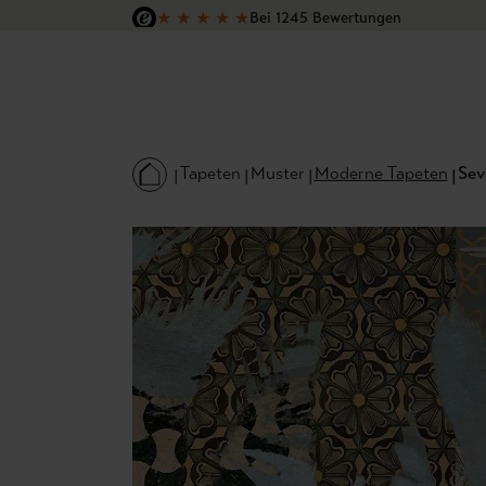
★
★
★
★
★
Bei 1245 Bewertungen
 Hauptinhalt springen
Zur Suche springen
Zur Hauptnavigation springen
Versandkostenfrei in Deutschland
Tapeten
Muster
Moderne Tapeten
Sev