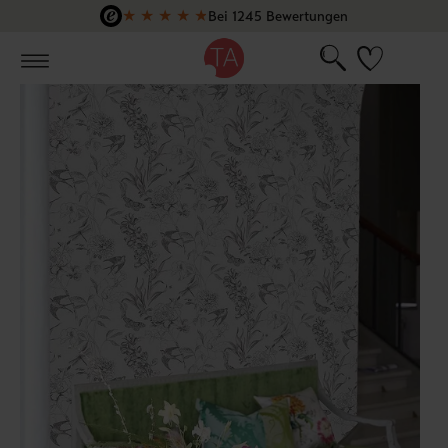
★
★
★
★
★
Bei 1245 Bewertungen
Zum Hauptinhalt springen