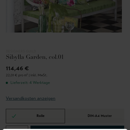
DESIGNERS GUILD
Sibylla Garden, col.01
114,46 €
22,01 € pro m² |
inkl. MwSt.
Lieferzeit: 4 Werktage
Versandkosten anzeigen
Rolle
DIN-A4 Muster