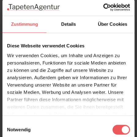
In den Warenkorb
Wie viel brauche ich?
Rollen & Mengen berechnen
Zustimmung
Details
Über Cookies
Diese Webseite verwendet Cookies
Produktdetails
Wir verwenden Cookies, um Inhalte und Anzeigen zu
personalisieren, Funktionen für soziale Medien anbieten
zu können und die Zugriffe auf unsere Website zu
Versand & Zahlung
analysieren. Außerdem geben wir Informationen zu Ihrer
Verwendung unserer Website an unsere Partner für
Bewertungen
soziale Medien, Werbung und Analysen weiter. Unsere
Partner führen diese Informationen möglicherweise mit
weiteren Daten zusammen, die Sie ihnen bereitgestellt
FAQ
Teilen!
haben oder die sie im Rahmen Ihrer Nutzung der Dienste
gesammelt haben.
Einwilligungsauswahl
Notwendig