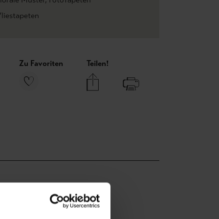
liestapeten
Zu Favoriten
Teilen!