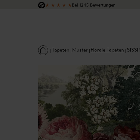
★
★
★
★
★
Bei 1245 Bewertungen
 Hauptinhalt springen
Zur Suche springen
Zur Hauptnavigation springen
Versandkostenfrei in Deutschland
Tapeten
Muster
Florale Tapeten
SISSI