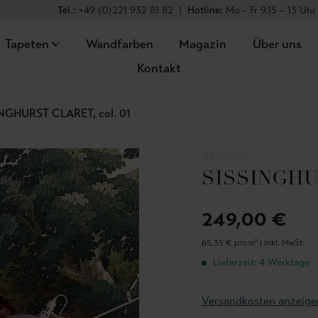
Tel.:
+49 (0)221 932 81 82
|
Hotline:
Mo – Fr 9.15 – 13 Uhr
Tapeten
Wandfarben
Magazin
Über uns
Kontakt
NGHURST CLARET, col. 01
MASUREEL
SISSINGHUR
249,00 €
65,35 € pro m² |
inkl. MwSt.
Lieferzeit: 4 Werktage
Versandkosten anzeige