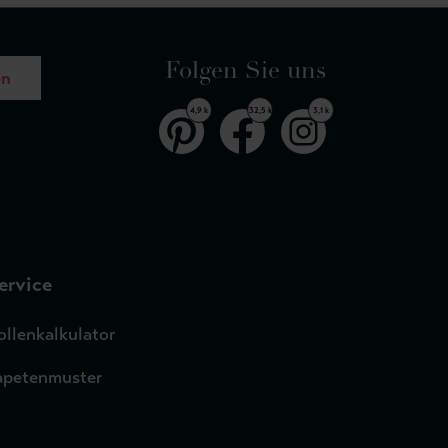
Folgen Sie uns
en
4,9 k
32,5 k
3,1 k
ervice
ollenkalkulator
apetenmuster