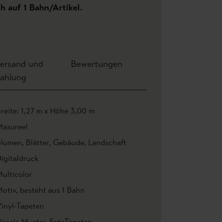
ch auf 1 Bahn/Artikel.
ersand und
Bewertungen
ahlung
reite: 1,27 m x Höhe 3,00 m
asureel
Blumen
, Blätter
, Gebäude
, Landschaft
igitaldruck
ulticolor
otiv
, besteht aus 1 Bahn
inyl-Tapeten
lorale Muster
, FotoTapeten