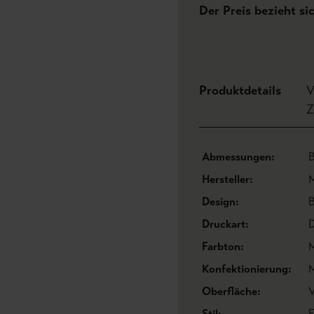
Der Preis bezieht si
Produktdetails
V
Z
Abmessungen:
B
Hersteller:
M
Design:
Druckart:
D
Farbton:
M
Konfektionierung:
M
Oberfläche:
V
Stil:
F