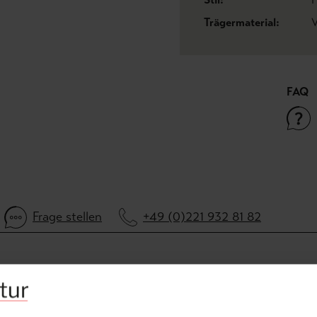
Trägermaterial:
V
FAQ
Frage stellen
+49 (0)221 932 81 82