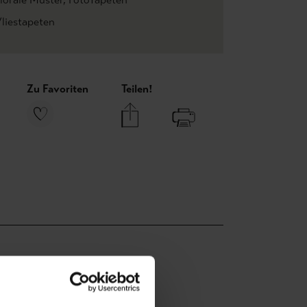
liestapeten
Zu Favoriten
Teilen!