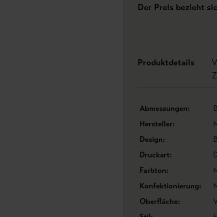
Der Preis bezieht si
Produktdetails
V
Z
Abmessungen:
B
Hersteller:
M
Design:
Druckart:
D
Farbton:
M
Konfektionierung:
M
Oberfläche:
V
Stil:
F