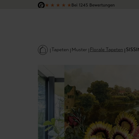
★
★
★
★
★
Bei 1245 Bewertungen
 Hauptinhalt springen
Zur Suche springen
Zur Hauptnavigation springen
Versandkostenfrei in Deutschland
Tapeten
Muster
Florale Tapeten
SISSI