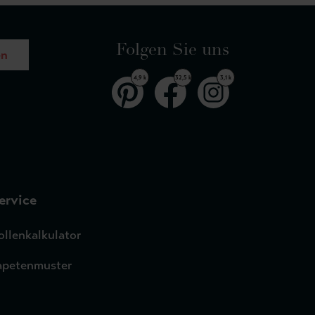
Folgen Sie uns
en
4,9 k
32,5 k
3,1 k
ervice
ollenkalkulator
apetenmuster