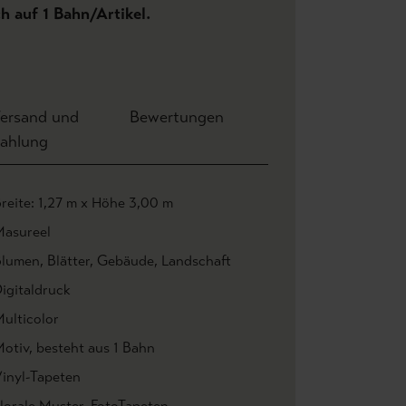
ch auf 1 Bahn/Artikel.
ersand und
Bewertungen
ahlung
reite: 1,27 m x Höhe 3,00 m
asureel
Blumen
, Blätter
, Gebäude
, Landschaft
igitaldruck
ulticolor
otiv
, besteht aus 1 Bahn
inyl-Tapeten
lorale Muster
, FotoTapeten