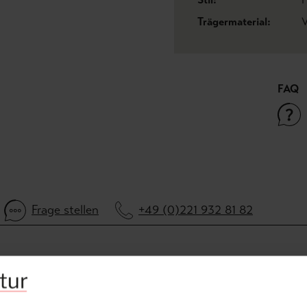
Trägermaterial:
V
FAQ
Frage stellen
+49 (0)221 932 81 82