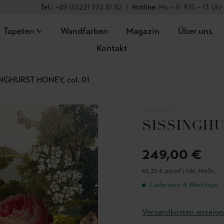
Tel.:
+49 (0)221 932 81 82
|
Hotline:
Mo – Fr 9.15 – 13 Uhr
Tapeten
Wandfarben
Magazin
Über uns
Kontakt
NGHURST HONEY, col. 01
MASUREEL
SISSINGHUR
249,00 €
65,35 € pro m² |
inkl. MwSt.
Lieferzeit: 4 Werktage
Versandkosten anzeige