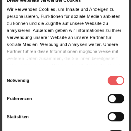
Diese Webseite verwendet Cookies
Sky explore, col. 01
Wir verwenden Cookies, um Inhalte und Anzeigen zu
59,95 €
personalisieren, Funktionen für soziale Medien anbieten
zu können und die Zugriffe auf unsere Website zu
analysieren. Außerdem geben wir Informationen zu Ihrer
Verwendung unserer Website an unsere Partner für
soziale Medien, Werbung und Analysen weiter. Unsere
Partner führen diese Informationen möglicherweise mit
weiteren Daten zusammen, die Sie ihnen bereitgestellt
haben oder die sie im Rahmen Ihrer Nutzung der Dienste
gesammelt haben.
Einwilligungsauswahl
Notwendig
Präferenzen
Statistiken