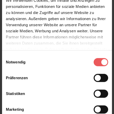
Wir verwenden Cookies, um Inhalte und Anzeigen zu
personalisieren, Funktionen für soziale Medien anbieten
Produktgalerie überspringen
Variante
zu können und die Zugriffe auf unsere Website zu
analysieren. Außerdem geben wir Informationen zu Ihrer
Verwendung unserer Website an unsere Partner für
soziale Medien, Werbung und Analysen weiter. Unsere
Partner führen diese Informationen möglicherweise mit
weiteren Daten zusammen, die Sie ihnen bereitgestellt
haben oder die sie im Rahmen Ihrer Nutzung der Dienste
gesammelt haben.
Einwilligungsauswahl
Notwendig
Präferenzen
Statistiken
Marketing