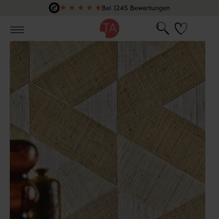
★
★
★
★
★
Bei 1245 Bewertungen
Zum Hauptinhalt springen