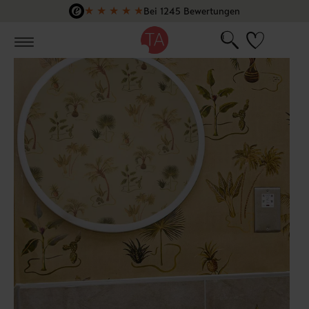
★
★
★
★
★
Bei 1245 Bewertungen
Zum Hauptinhalt springen