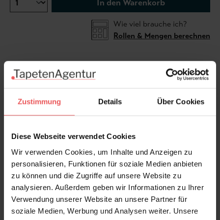
In den Warenkorb
Wie viel brauche ich?
Rollen & Mengen berechnen
Solitude Tapete in Soft-Sand. Solitude erinnert an
Tage an einem warmen Strand, eine sanfte Brise, ein
gutes Buch, es soll Sie an einen glücklichen Ort der
Zustimmung
Details
Über Cookies
Ruhe und Gelassenheit bringen. Solitude ist in
sanften Karamell- und tropischen Sandtönen gehalten
Diese Webseite verwendet Cookies
und zeigt eine Reihe von tropischen Palmen, die in das
goldene Licht des Sonnenuntergangs getaucht sind.
Wir verwenden Cookies, um Inhalte und Anzeigen zu
Dieser Druck erinnert uns stark an ein Strandhaus auf
personalisieren, Funktionen für soziale Medien anbieten
Bali. Kombinieren Sie ihn mit getrockneten Palmen
zu können und die Zugriffe auf unsere Website zu
und Pampasgras für einen kompletten Look.
analysieren. Außerdem geben wir Informationen zu Ihrer
Verwendung unserer Website an unsere Partner für
soziale Medien, Werbung und Analysen weiter. Unsere
Produktdetails