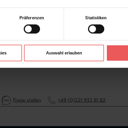
Farbton:
Kollektion:
Präferenzen
Statistiken
Material:
V
FAQ
ies
Auswahl erlauben
Frage stellen
+49 (0)221 932 81 82