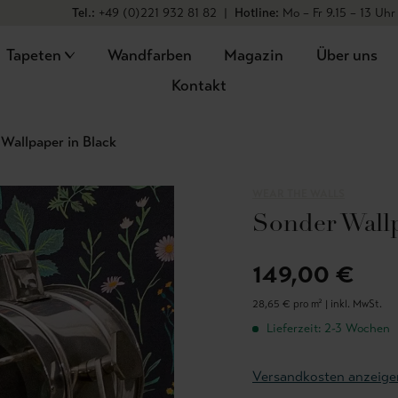
Tel.:
+49 (0)221 932 81 82
|
Hotline:
Mo – Fr 9.15 – 13 Uhr
Tapeten
Wandfarben
Magazin
Über uns
Kontakt
Wallpaper in Black
WEAR THE WALLS
Sonder Wallp
149,00 €
28,65 € pro m² |
inkl. MwSt.
Lieferzeit: 2-3 Wochen
Versandkosten anzeige