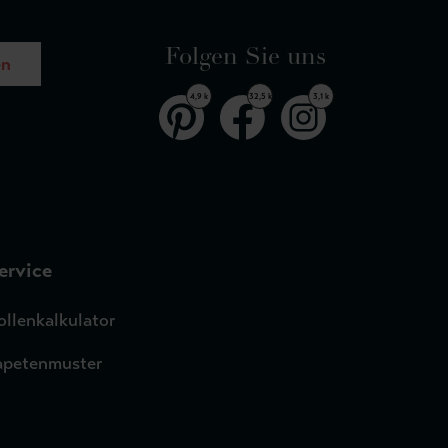
Folgen Sie uns
en
4,9 k
32,5 k
3,1 k
ervice
ollenkalkulator
apetenmuster