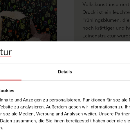
Volkskunst inspiriert
Druck ist ein leucht
Frühlingsblumen, di
noch kräftiger und he
Leinenstruktur wurde
Tapete ein Gefühl vo
Produktdetails
V
Z
Details
Abmessungen:
Cookies
Rapport:
nhalte und Anzeigen zu personalisieren, Funktionen für soziale
Versatz:
Website zu analysieren. Außerdem geben wir Informationen zu I
r soziale Medien, Werbung und Analysen weiter. Unsere Partner
Hersteller:
 Daten zusammen, die Sie ihnen bereitgestellt haben oder die s
Design:
n.