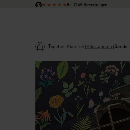
★
★
★
★
★
Bei 1245 Bewertungen
 Hauptinhalt springen
Zur Suche springen
Zur Hauptnavigation springen
Versandkostenfrei in Deutschland
Tapeten
Material
Vliestapeten
Sonder 