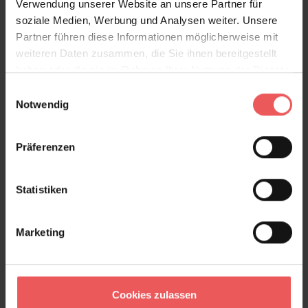
Verwendung unserer Website an unsere Partner für
Wärme und Textur zu verleihen.
soziale Medien, Werbung und Analysen weiter. Unsere
Partner führen diese Informationen möglicherweise mit
weiteren Daten zusammen, die Sie ihnen bereitgestellt
Produktdetails
haben oder die sie im Rahmen Ihrer Nutzung der Dienste
gesammelt haben.
Einwilligungsauswahl
Versand & Zahlung
Notwendig
Bewertungen
Präferenzen
FAQ
Teilen!
Statistiken
Marketing
Sie haben Fragen zum Produkt?
Frage stellen
Cookies zulassen
+49 (0)221 932 81 82