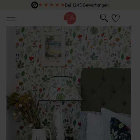
★
★
★
★
★
Bei 1245 Bewertungen
Zum Hauptinhalt springen