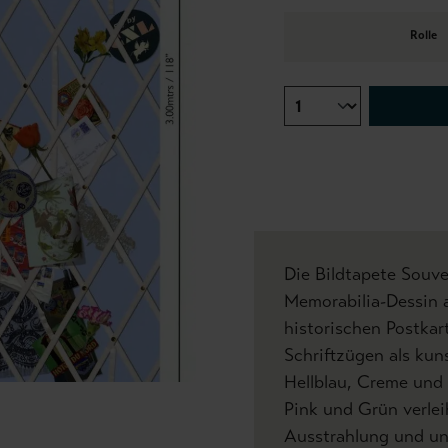
Rolle
Die Bildtapete Souven
Memorabilia-Dessin a
historischen Postkar
Schriftzügen als kuns
Hellblau, Creme und 
Pink und Grün verlei
Ausstrahlung und unt