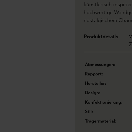
künstlerisch inspiri
hochwertige Wandges
nostalgischem Charm
Produktdetails
V
Z
Abmessungen:
Rapport:
Hersteller:
Design:
Konfektionierung:
Stil:
Trägermaterial: