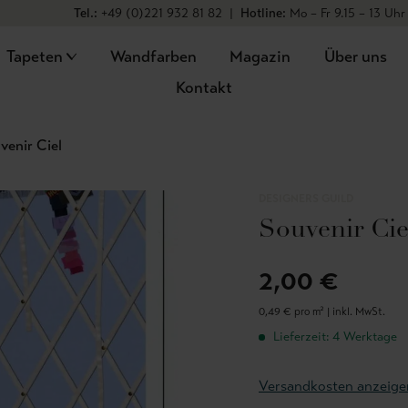
Tel.:
+49 (0)221 932 81 82
|
Hotline:
Mo – Fr 9.15 – 13 Uhr
Tapeten
Wandfarben
Magazin
Über uns
Kontakt
venir Ciel
DESIGNERS GUILD
Souvenir Cie
2,00 €
0,49 € pro m² |
inkl. MwSt.
Lieferzeit: 4 Werktage
Versandkosten anzeige