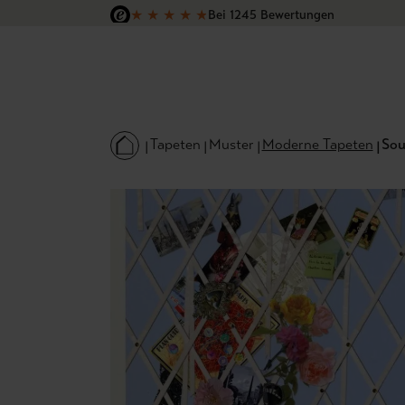
★
★
★
★
★
Bei 1245 Bewertungen
 Hauptinhalt springen
Zur Suche springen
Zur Hauptnavigation springen
Versandkostenfrei in Deutschland
Tapeten
Muster
Moderne Tapeten
Sou