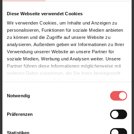
Diese Webseite verwendet Cookies
Wir verwenden Cookies, um Inhalte und Anzeigen zu
Sie haben Fragen zum Produkt?
personalisieren, Funktionen für soziale Medien anbieten
Frage stellen
zu können und die Zugriffe auf unsere Website zu
analysieren. Außerdem geben wir Informationen zu Ihrer
+49 (0)221 932 81 82
Verwendung unserer Website an unsere Partner für
soziale Medien, Werbung und Analysen weiter. Unsere
Partner führen diese Informationen möglicherweise mit
weiteren Daten zusammen, die Sie ihnen bereitgestellt
Produktgalerie überspringen
Varianten
haben oder die sie im Rahmen Ihrer Nutzung der Dienste
gesammelt haben.
Einwilligungsauswahl
Notwendig
Präferenzen
Statistiken