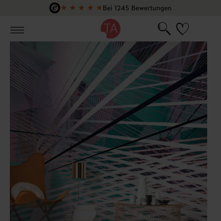
★
★
★
★
★
Bei 1245 Bewertungen
Zum Hauptinhalt springen