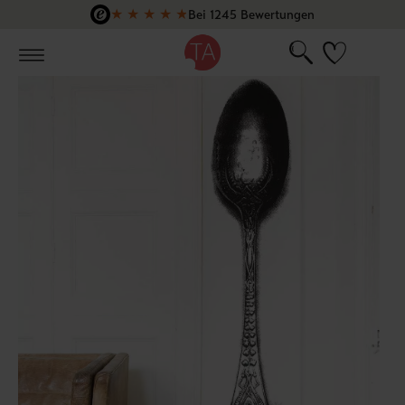
★
★
★
★
★
Bei 1245 Bewertungen
Zum Hauptinhalt springen