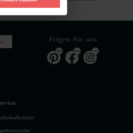
Folgen Sie uns
en
4,9 k
32,5 k
3,1 k
ervice
ollenkalkulator
apetenmuster