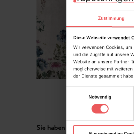
Zustimmung
Diese Webseite verwendet 
Wir verwenden Cookies, um I
und die Zugriffe auf unsere 
Website an unsere Partner fü
möglicherweise mit weiteren
der Dienste gesammelt habe
Einwilligungsauswahl
Notwendig
Sie haben Fragen zum Produkt?
Nur notwendige Cook