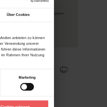
RDONNÈ
en
, Blätter
, Florale Muster
, FotoTapeten
Über Cookies
aldruck
color
auf Vliesträger
 Medien anbieten zu können
hrer Verwendung unserer
 führen diese Informationen
ie im Rahmen Ihrer Nutzung
Zu Favoriten
Teilen!
Marketing
Cookies zulassen