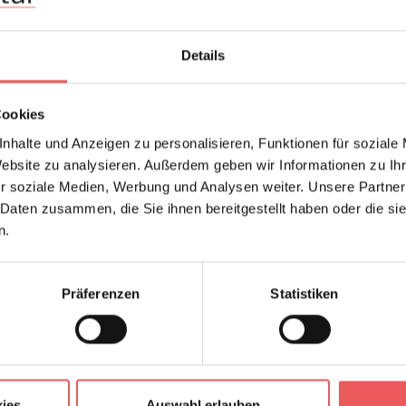
Hersteller:
COO
Design:
Blum
Details
Druckart:
Digit
Farbton:
Multi
Cookies
Material:
Vinyl 
nhalte und Anzeigen zu personalisieren, Funktionen für soziale
Website zu analysieren. Außerdem geben wir Informationen zu I
r soziale Medien, Werbung und Analysen weiter. Unsere Partner
 Daten zusammen, die Sie ihnen bereitgestellt haben oder die s
FAQ
n.
Präferenzen
Statistiken
Frage stellen
+49 (0)221 932 81 82
ies
Auswahl erlauben