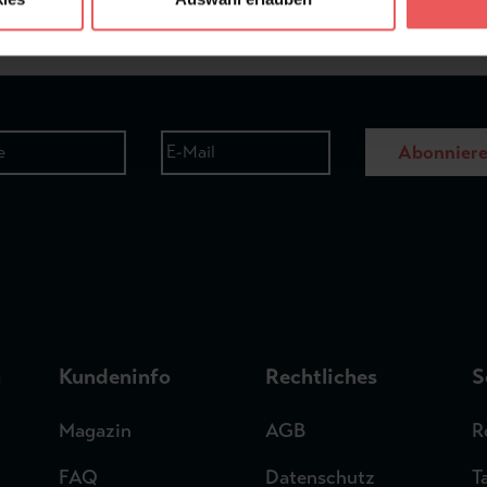
Abonnier
n
Kundeninfo
Rechtliches
S
Magazin
AGB
R
FAQ
Datenschutz
T