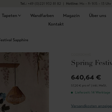
Tel.:
+49 (0)221 932 81 82
|
Hotline:
Mo – Fr 9.15 – 13 Uhr
Tapeten
Wandfarben
Magazin
Über uns
Kontakt
Festival Sapphire
COORDONNÈ
Spring Festi
640,64 €
57,20 € pro m² |
inkl. MwSt.
Lieferzeit: 14 Werktage
Versandkosten anzeige