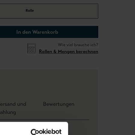
Rolle
In den Warenkorb
Wie viel brauche ich?
Rollen & Mengen berechnen
ersand und
Bewertungen
ahlung
e: 4,00 m x Höhe 2,80 m