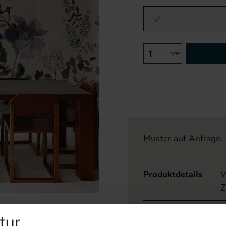
Muster auf Anfrage.
Produktdetails
V
Z
Abmessungen:
Breit