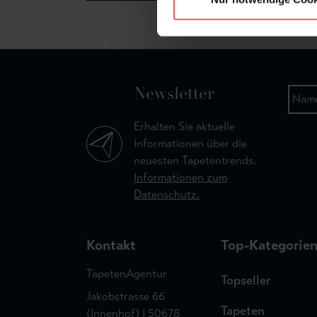
Newsletter
Erhalten Sie aktuelle
Informationen über die
neuesten Tapetentrends.
Informationen zum
Datenschutz.
Kontakt
Top-Kategorie
TapetenAgentur
Topseller
Jakobstrasse 66
Tapeten
(Innenhof) | 50678