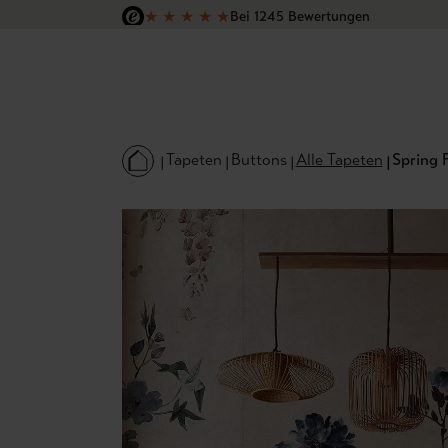
★
★
★
★
★
Bei 1245 Bewertungen
 Hauptinhalt springen
Zur Suche springen
Zur Hauptnavigation springen
Versandkostenfrei in Deutschland
Tapeten
Buttons
Alle Tapeten
Spring 