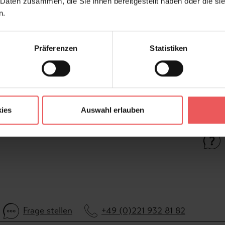
 Daten zusammen, die Sie ihnen bereitgestellt haben oder die s
Kleber:
n.
Konfektionierung:
Material:
Präferenzen
Statistiken
Stil:
Trägermaterial:
ies
Auswahl erlauben
FAQ
Frage stellen
+49 (0)221 932 81 82