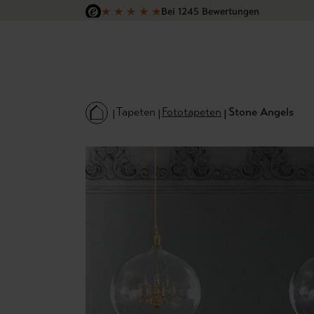
★
★
★
★
★
Bei 1245 Bewertungen
 Hauptinhalt springen
Zur Suche springen
Zur Hauptnavigation springen
Versandkostenfrei in Deutschland
Tapeten
Fototapeten
Stone Angels