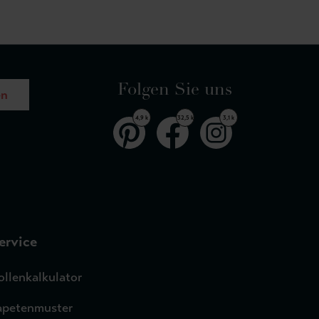
Folgen Sie uns
en
4,9 k
32,5 k
3,1 k
ervice
ollenkalkulator
apetenmuster