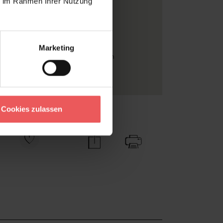
ie im Rahmen Ihrer Nutzung
Metylan Special
Rolle
Vinyl auf Papierträger
Marketing
FotoTapeten
, Moderne Tapeten
Vliestapeten
Cookies zulassen
Zu Favoriten
Teilen!