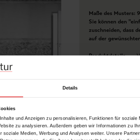
Maße des Musters: 
Sie können den "ein
zuschneiden, dass d
auf der gewünschten
Produktdetails
V
Z
Abmessungen:
Details
Rapport:
Hersteller:
Cookies
Design:
nhalte und Anzeigen zu personalisieren, Funktionen für soziale
Designer:
Website zu analysieren. Außerdem geben wir Informationen zu I
r soziale Medien, Werbung und Analysen weiter. Unsere Partner
Farbton: