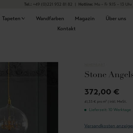
Tel.:
+49 (0)221 932 81 82
|
Hotline:
Mo – Fr 9.15 – 13 Uhr
Tapeten
Wandfarben
Magazin
Über uns
Kontakt
MINEHEART
Stone Angel
372,00 €
41,33 € pro m² |
inkl. MwSt.
Lieferzeit: 10 Werktage
Versandkosten anzeige