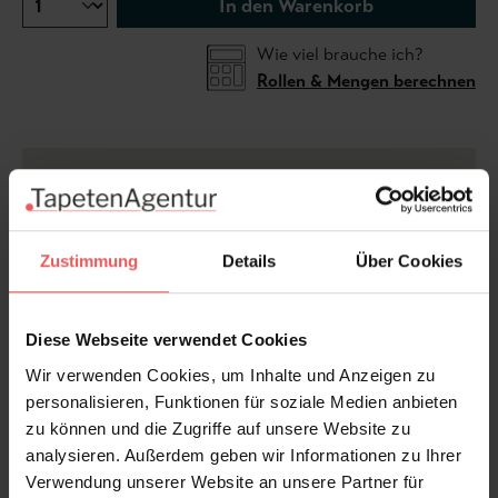
In den Warenkorb
Wie viel brauche ich?
Rollen & Mengen berechnen
Die Tapete „Stone Angels“ ist von architektonischen
Details aus Stein inspiriert. Die Tapete zeigt Engel, die
an Renaissance-Skulpturen und Kathedralen erinnern
und den Effekt einer exquisit geschnitzten, verzierten
Zustimmung
Details
Über Cookies
Wand erzeugen. Es zaubert eine ruhige, romantische
Szene wie die eines italienischen Palazzo oder eines
begrünten Innenhofs.
Diese Webseite verwendet Cookies
Wir verwenden Cookies, um Inhalte und Anzeigen zu
Maße des Musters: 90 cm B x 333 cm H
personalisieren, Funktionen für soziale Medien anbieten
(Anmerkungen: Sie können den "einfachen
zu können und die Zugriffe auf unsere Website zu
Betonbereich" so zuschneiden, dass der untere und
analysieren. Außerdem geben wir Informationen zu Ihrer
obere "verzierte Rand" auf der gewünschten Höhe
Verwendung unserer Website an unsere Partner für
positioniert werden kann.)