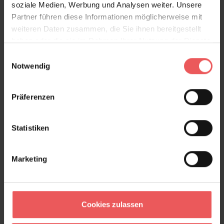
soziale Medien, Werbung und Analysen weiter. Unsere
Partner führen diese Informationen möglicherweise mit
Produktdetails
weiteren Daten zusammen, die Sie ihnen bereitgestellt
haben oder die sie im Rahmen Ihrer Nutzung der Dienste
Versand & Zahlung
gesammelt haben.
Einwilligungsauswahl
Notwendig
Bewertungen
Präferenzen
FAQ
Teilen!
Statistiken
Marketing
Sie haben Fragen zum Produkt?
Frage stellen
+49 (0)221 932 81 82
Cookies zulassen