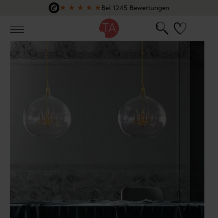
★
★
★
★
★
Bei 1245 Bewertungen
Zum Hauptinhalt springen