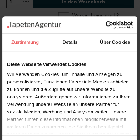
In den Warenkorb
Wie viel brauche ich?
Rollen & Mengen berechnen
Zustimmung
Details
Über Cookies
Die Tapete Sudare beeindruckt mit einem
Gittermuster und einem leicht abgenutzten Look. Sie
Diese Webseite verwendet Cookies
ist in einer haptischen Vinyltapete umgesetzt und
weist eine angedeutete Prägung auf.
Wir verwenden Cookies, um Inhalte und Anzeigen zu
personalisieren, Funktionen für soziale Medien anbieten
zu können und die Zugriffe auf unsere Website zu
Produktdetails
analysieren. Außerdem geben wir Informationen zu Ihrer
Verwendung unserer Website an unsere Partner für
Versand & Zahlung
soziale Medien, Werbung und Analysen weiter. Unsere
Partner führen diese Informationen möglicherweise mit
Bewertungen
weiteren Daten zusammen, die Sie ihnen bereitgestellt
haben oder die sie im Rahmen Ihrer Nutzung der Dienste