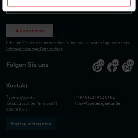
Abonnieren
Erhalten Sie aktuelle Informationen über die neuesten Tapetentrends.
Informationen zum Datenschutz.
Folgen Sie uns
4,9 k
32,5 k
3,1 k
Kontakt
TapetenAgentur
+49 (0)221 932 81 82
Jakobstrasse 66 (Innenhof) |
info@tapetenagentur.de
50678 Köln
Vertrag widerrufen