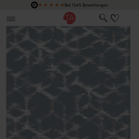
★
★
★
★
★
Bei 1245 Bewertungen
Zum Hauptinhalt springen