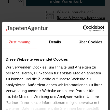
In den Warenkorb
Wie viel brauche ich?
Rollen & Mengen berechnen
Die Tapete Sulpice Carbone von Casamance zeigt, wie
Zustimmung
Details
Über Cookies
wirkungsvoll ein schlichtes Streifenbild sein kann. Das
tiefe Schwarz, leicht strukturiert und glatt im Griff,
verleiht dem Raum eine zurückhaltende Eleganz. Das
Diese Webseite verwendet Cookies
Design wirkt klar, modern und souverän – ideal, wenn
Wir verwenden Cookies, um Inhalte und Anzeigen zu
eine Wand Ruhe ausstrahlen soll, ohne ihre Präsenz
personalisieren, Funktionen für soziale Medien anbieten
einzubüßen. Hergestellt in Italien.
zu können und die Zugriffe auf unsere Website zu
analysieren. Außerdem geben wir Informationen zu Ihrer
Produktdetails
Verwendung unserer Website an unsere Partner für
soziale Medien, Werbung und Analysen weiter. Unsere
Versand & Zahlung
Partner führen diese Informationen möglicherweise mit
weiteren Daten zusammen, die Sie ihnen bereitgestellt