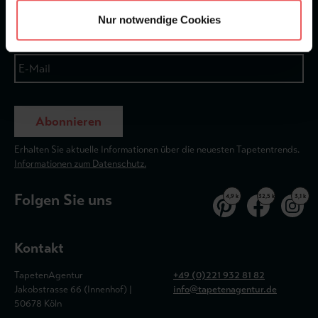
Nur notwendige Cookies
Abonnieren
Erhalten Sie aktuelle Informationen über die neuesten Tapetentrends.
Informationen zum Datenschutz.
Folgen Sie uns
4,9 k
32,5 k
3,1 k
Kontakt
TapetenAgentur
+49 (0)221 932 81 82
Jakobstrasse 66 (Innenhof) |
info@tapetenagentur.de
50678 Köln