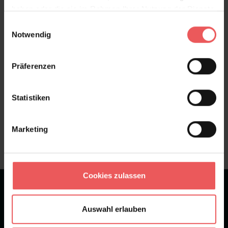
haben oder die sie im Rahmen Ihrer Nutzung der Dienste
Bewertungen
gesammelt haben.
Einwilligungsauswahl
Notwendig
FAQ
Teilen!
Präferenzen
Statistiken
Sie haben Fragen zum Produkt?
Frage stellen
Marketing
+49 (0)221 932 81 82
Cookies zulassen
★
★
★
★
★
Bei 1245 Bewertungen
Auswahl erlauben
Newsletter