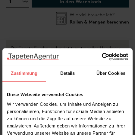
In den Warenkorb
Wie viel brauche ich?
Rollen & Mengen berechnen
Die Tapete Sumba verbindet traditionelles Handwerk
mit modernem Design. Das kunstvoll angeordnete
Palmmuster, gefertigt aus handgewebtem Raffia,
schafft eine faszinierende Textur und bringt
Zustimmung
Details
Über Cookies
natürliche Eleganz in Ihre Räume. Die harmonische
Kombination aus warmen Naturtönen und
geometrischer Präzision macht Sumba zu einem
Diese Webseite verwendet Cookies
echten Highlight für stilvolle Wohnkonzepte. Das
Wir verwenden Cookies, um Inhalte und Anzeigen zu
hochwertige Vlies als Trägermaterial sorgt für eine
personalisieren, Funktionen für soziale Medien anbieten
einfache Anbringung und Langlebigkeit. Perfekt für
zu können und die Zugriffe auf unsere Website zu
Liebhaber von Naturmaterialien, die eine exklusive,
analysieren. Außerdem geben wir Informationen zu Ihrer
aber dennoch wohnliche Atmosphäre schaffen
Verwendung unserer Website an unsere Partner für
möchten.