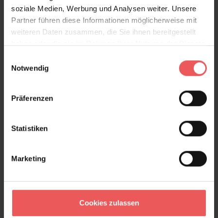
soziale Medien, Werbung und Analysen weiter. Unsere
Partner führen diese Informationen möglicherweise mit
Produktdetails
weiteren Daten zusammen, die Sie ihnen bereitgestellt
haben oder die sie im Rahmen Ihrer Nutzung der Dienste
Versand & Zahlung
gesammelt haben.
Einwilligungsauswahl
Notwendig
Bewertungen
Präferenzen
FAQ
Teilen!
Statistiken
Marketing
Sie haben Fragen zum Produkt?
Frage stellen
+49 (0)221 932 81 82
Cookies zulassen