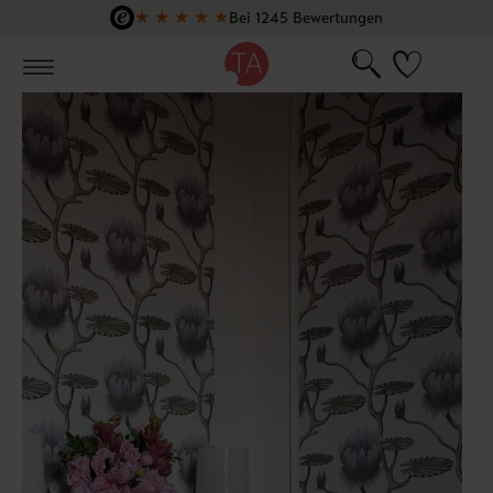
★
★
★
★
★
Bei 1245 Bewertungen
Zum Hauptinhalt springen