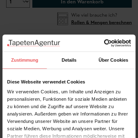
In den Warenkorb
Wie viel brauche ich?
Rollen & Mengen berechnen
Summer Lily, Soft Purple on White von Cole & Son
Zustimmung
Details
Über Cookies
Wasserlilien mit opulenten Blüten und typisch
tellerförmigen Blättern verästeln sich über die
gesamte Bahnbreite dieser Tapete und ziehen uns in
Diese Webseite verwendet Cookies
eine Halbwelt aus Wasser und Oberfläche. Die
Wir verwenden Cookies, um Inhalte und Anzeigen zu
Grenzen verschwimmen.
personalisieren, Funktionen für soziale Medien anbieten
zu können und die Zugriffe auf unsere Website zu
analysieren. Außerdem geben wir Informationen zu Ihrer
Verwendung unserer Website an unsere Partner für
Produktdetails
soziale Medien, Werbung und Analysen weiter. Unsere
Partner führen diese Informationen möglicherweise mit