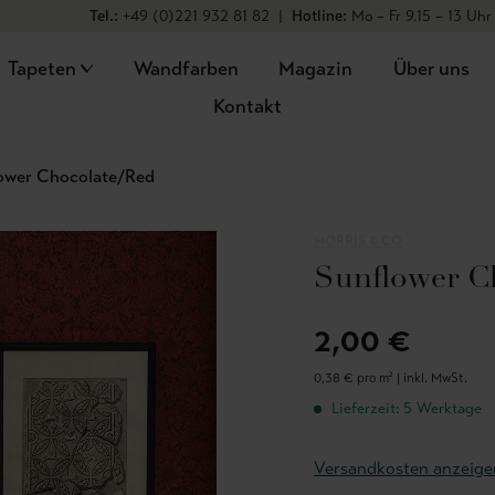
Tel.:
+49 (0)221 932 81 82
|
Hotline:
Mo – Fr 9.15 – 13 Uhr
Tapeten
Wandfarben
Magazin
Über uns
Kontakt
ower Chocolate/Red
MORRIS & CO
Sunflower C
2,00 €
0,38 € pro m² |
inkl. MwSt.
Lieferzeit: 5 Werktage
Versandkosten anzeige