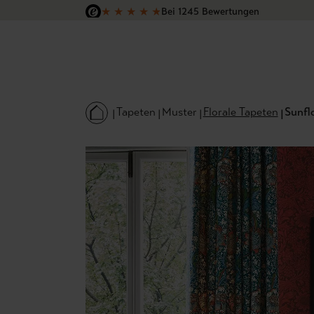
★
★
★
★
★
Bei 1245 Bewertungen
 Hauptinhalt springen
Zur Suche springen
Zur Hauptnavigation springen
Versandkostenfrei in Deutschland
Tapeten
Muster
Florale Tapeten
Sunfl