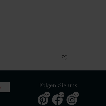
Folgen Sie uns
en
4,9 k
32,5 k
3,1 k