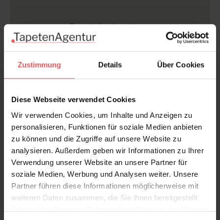
Produktdetails
Versand & Zahlung
Zustimmung
Details
Über Cookies
Bewertungen
Diese Webseite verwendet Cookies
FAQ
Teilen!
Wir verwenden Cookies, um Inhalte und Anzeigen zu
personalisieren, Funktionen für soziale Medien anbieten
zu können und die Zugriffe auf unsere Website zu
analysieren. Außerdem geben wir Informationen zu Ihrer
Verwendung unserer Website an unsere Partner für
Sie haben Fragen zum Produkt?
soziale Medien, Werbung und Analysen weiter. Unsere
Frage stellen
Partner führen diese Informationen möglicherweise mit
weiteren Daten zusammen, die Sie ihnen bereitgestellt
+49 (0)221 932 81 82
haben oder die sie im Rahmen Ihrer Nutzung der Dienste