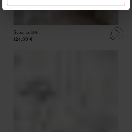
Svea, col.08
124,00 €