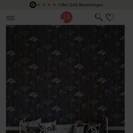
★
★
★
★
★
Bei 1245 Bewertungen
Zum Hauptinhalt springen