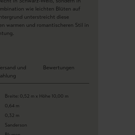
Nicht in Schwarz-Weiß, sondern in
mbination wie leichten Blüten auf
tergrund unterstreicht diese
en warmen und romantischeren Stil in
htung.
ersand und
Bewertungen
ahlung
Breite: 0,52 m x Höhe 10,00 m
0,64 m
0,32 m
Sanderson
Blumen