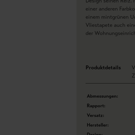
Design seinen Reiz. 
einer anderen Farbko
einem mintgrünen Un
Vliestapete auch ein
der Wohnungseinric
Produktdetails
V
Z
Abmessungen:
Rapport:
Versatz:
Hersteller:
Design: