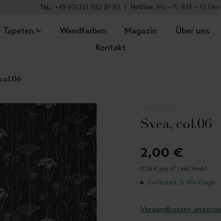
Tel.:
+49 (0)221 932 81 82
|
Hotline:
Mo – Fr 9.15 – 13 Uhr
Tapeten
Wandfarben
Magazin
Über uns
Kontakt
 col.06
SANDERSON
Svea, col.06
2,00 €
0,38 € pro m² |
inkl. MwSt.
Lieferzeit: 5 Werktage
Versandkosten anzeige