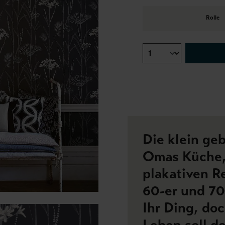
Rolle
Die klein ge
Omas Küche,
plakativen R
60-er und 70-
Ihr Ding, doc
Leben soll d