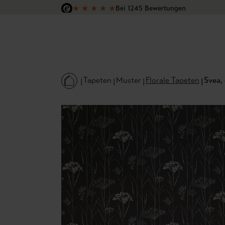
★
★
★
★
★
Bei 1245 Bewertungen
 Hauptinhalt springen
Zur Suche springen
Zur Hauptnavigation springen
Versandkostenfrei in Deutschland
Tapeten
Muster
Florale Tapeten
Svea,