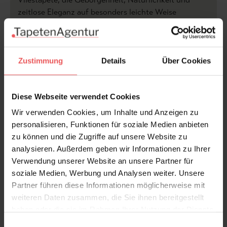
zeitlose Eleganz auf besonders leichte Weise
miteinander verbindet.
Produktdetails
Zustimmung
Details
Über Cookies
Versand & Zahlung
Diese Webseite verwendet Cookies
Bewertungen
Wir verwenden Cookies, um Inhalte und Anzeigen zu
personalisieren, Funktionen für soziale Medien anbieten
FAQ
Teilen!
zu können und die Zugriffe auf unsere Website zu
analysieren. Außerdem geben wir Informationen zu Ihrer
Verwendung unserer Website an unsere Partner für
soziale Medien, Werbung und Analysen weiter. Unsere
Partner führen diese Informationen möglicherweise mit
Sie haben Fragen zum Produkt?
weiteren Daten zusammen, die Sie ihnen bereitgestellt
Frage stellen
haben oder die sie im Rahmen Ihrer Nutzung der Dienste
gesammelt haben.
Einwilligungsauswahl
+49 (0)221 932 81 82