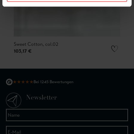
Sweet Cotton, col.02
103,17 €
★
★
★
★
★
Bei 1245 Bewertungen
Newsletter