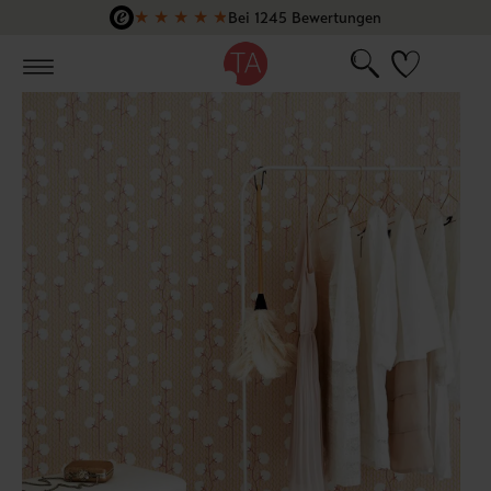
★
★
★
★
★
Bei 1245 Bewertungen
Zum Hauptinhalt springen