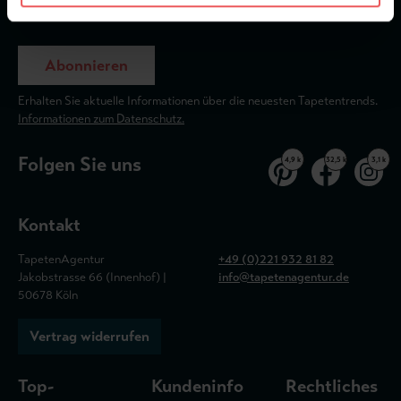
Abonnieren
Erhalten Sie aktuelle Informationen über die neuesten Tapetentrends.
Informationen zum Datenschutz.
Folgen Sie uns
4,9 k
32,5 k
3,1 k
Kontakt
TapetenAgentur
+49 (0)221 932 81 82
Jakobstrasse 66 (Innenhof) |
info@tapetenagentur.de
50678 Köln
Vertrag widerrufen
Top-
Kundeninfo
Rechtliches