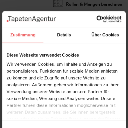
Rollen & Mengen berechnen
Die Tapete Tangerine von Wall and deco zeigt einen
Zustimmung
Details
Über Cookies
übergroßen Koi auf klassischem Ornament im
Vintage-Look.
Diese Webseite verwendet Cookies
Das Tapetenmotiv wird auf Ihre Wand individuell
angefertigt. Wie beraten Sie gerne.
Wir verwenden Cookies, um Inhalte und Anzeigen zu
personalisieren, Funktionen für soziale Medien anbieten
Produktdetails
zu können und die Zugriffe auf unsere Website zu
analysieren. Außerdem geben wir Informationen zu Ihrer
Versand & Zahlung
Verwendung unserer Website an unsere Partner für
soziale Medien, Werbung und Analysen weiter. Unsere
Partner führen diese Informationen möglicherweise mit
Bewertungen
weiteren Daten zusammen, die Sie ihnen bereitgestellt
haben oder die sie im Rahmen Ihrer Nutzung der Dienste
FAQ
Teilen!
gesammelt haben.
Einwilligungsauswahl