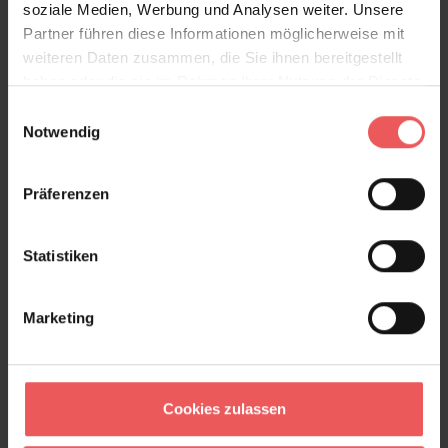
soziale Medien, Werbung und Analysen weiter. Unsere
Partner führen diese Informationen möglicherweise mit
Produktdetails
weiteren Daten zusammen, die Sie ihnen bereitgestellt
haben oder die sie im Rahmen Ihrer Nutzung der Dienste
Versand & Zahlung
gesammelt haben.
Einwilligungsauswahl
Notwendig
Bewertungen
Präferenzen
FAQ
Teilen!
Statistiken
Marketing
Sie haben Fragen zum Produkt?
Frage stellen
+49 (0)221 932 81 82
Cookies zulassen