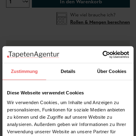
In den Warenkorb
Wie viel brauche ich?
Rollen & Mengen berechnen
Die Tapete Tapet Café Tile Navy verbindet die
Präzision klassischer Fliesenmuster mit modernem
Design. Das filigrane, ineinandergreifende
Liniengeflecht erinnert an kunstvoll verlegte Mosaike
Zustimmung
Details
Über Cookies
und erzeugt eine faszinierende Tiefenwirkung, die
Wänden Struktur und Dynamik verleiht. In edlem
Navyblau gehalten, wirkt das geometrische Dessin
Diese Webseite verwendet Cookies
zugleich elegant und zeitgemäß. Die feinen Kontraste
Wir verwenden Cookies, um Inhalte und Anzeigen zu
lassen das Muster lebendig erscheinen, ohne
personalisieren, Funktionen für soziale Medien anbieten
aufdringlich zu wirken. Ob im Wohnbereich, Flur oder
zu können und die Zugriffe auf unsere Website zu
Homeoffice – diese Vliestapete setzt stilvolle Akzente
analysieren. Außerdem geben wir Informationen zu Ihrer
und verleiht Räumen eine besondere architektonische
Verwendung unserer Website an unsere Partner für
Ausstrahlung.