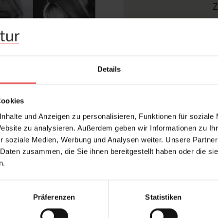
Z
Abmessungen:
Bre
Abw
Bemerkenswert:
Nas
Details
Ver
Design:
Col
Cookies
Farbton:
Sch
nhalte und Anzeigen zu personalisieren, Funktionen für soziale
Konfektionierung:
Roll
Website zu analysieren. Außerdem geben wir Informationen zu I
Stil:
Mod
r soziale Medien, Werbung und Analysen weiter. Unsere Partner
 Daten zusammen, die Sie ihnen bereitgestellt haben oder die s
Trägermaterial:
Pap
n.
Präferenzen
Statistiken
FAQ