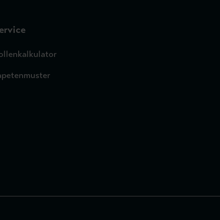
ervice
ollenkalkulator
apetenmuster