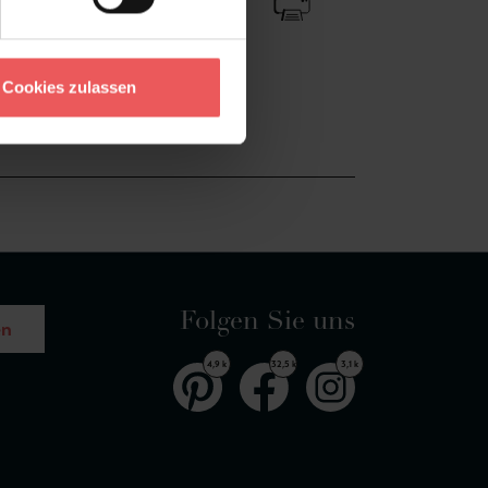
Cookies zulassen
Folgen Sie uns
en
4,9 k
32,5 k
3,1 k