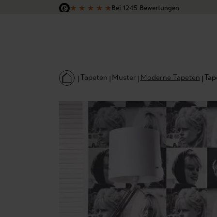
★
★
★
★
★
Bei 1245 Bewertungen
 Hauptinhalt springen
Zur Suche springen
Zur Hauptnavigation springen
Versandkostenfrei in Deutschland
Tapeten
Muster
Moderne Tapeten
Tap