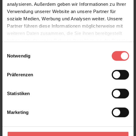
analysieren. Außerdem geben wir Informationen zu Ihrer
Die Tapete fängt den Moment zwischen Bewegung
Verwendung unserer Website an unsere Partner für
und Ruhe ein, zwischen Himmel und Erde. Sie bringt
soziale Medien, Werbung und Analysen weiter. Unsere
nicht nur ein Motiv an die Wand, sondern ein Gefühl
Partner führen diese Informationen möglicherweise mit
– das von Weite, von Licht, von einem Tag am Meer.
weiteren Daten zusammen, die Sie ihnen bereitgestellt
haben oder die sie im Rahmen Ihrer Nutzung der Dienste
Produktdetails
gesammelt haben.
Einwilligungsauswahl
Notwendig
Versand & Zahlung
Präferenzen
Bewertungen
Statistiken
FAQ
Teilen!
Marketing
Sie haben Fragen zum Produkt?