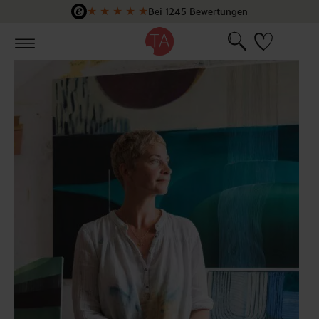
★
★
★
★
★
Bei 1245 Bewertungen
Zum Hauptinhalt springen