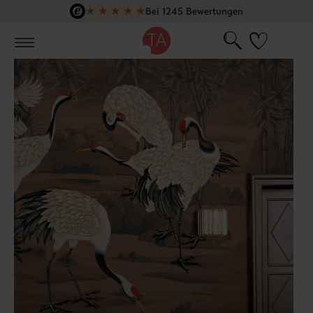
★
★
★
★
★
Bei 1245 Bewertungen
Zum Hauptinhalt springen