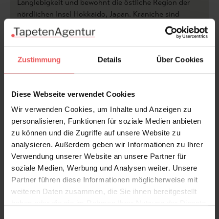
Langlebigkeit und bewohnt die östliche Region der
nördlichen Insel Hokkaido, Japan. Kraniche sind
traditionell heilige Vögel im naturverbundenen
japanischen Shintoismus.
Zustimmung
Details
Über Cookies
Die Tapete wird auf Ihr individuelles Wandmaß
angefertigt. Bitte senden Sie uns Ihre Wandmaße.
Diese Webseite verwendet Cookies
Wir können Ihnen diese Tapeten in unterschiedlichen
Qualitäten anbieten - Wir beraten Sie gerne.
Wir verwenden Cookies, um Inhalte und Anzeigen zu
personalisieren, Funktionen für soziale Medien anbieten
Produktdetails
zu können und die Zugriffe auf unsere Website zu
analysieren. Außerdem geben wir Informationen zu Ihrer
Versand & Zahlung
Verwendung unserer Website an unsere Partner für
soziale Medien, Werbung und Analysen weiter. Unsere
Partner führen diese Informationen möglicherweise mit
Bewertungen
weiteren Daten zusammen, die Sie ihnen bereitgestellt
haben oder die sie im Rahmen Ihrer Nutzung der Dienste
FAQ
Teilen!
gesammelt haben.
Einwilligungsauswahl