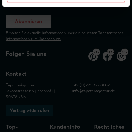
Abonnieren
Erhalten Sie aktuelle Informationen über die neuesten Tapetentrends.
Informationen zum Datenschutz.
Folgen Sie uns
4,9 k
32,5 k
3,1 k
Kontakt
TapetenAgentur
+49 (0)221 932 81 82
Jakobstrasse 66 (Innenhof) |
info@tapetenagentur.de
50678 Köln
Vertrag widerrufen
Top-
Kundeninfo
Rechtliches