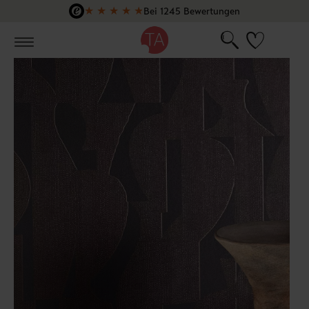
★
★
★
★
★
Bei 1245 Bewertungen
Zum Hauptinhalt springen