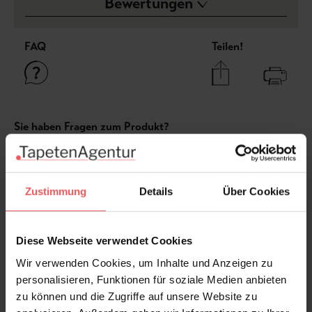
Bewertungen
FAQ
Teilen!
Sie haben Fragen zum Produkt?
Frage stellen
+49 (0)221 932 81 82
Zustimmung
Details
Über Cookies
Diese Webseite verwendet Cookies
Produktgalerie überspringen
Variante
Wir verwenden Cookies, um Inhalte und Anzeigen zu
personalisieren, Funktionen für soziale Medien anbieten
zu können und die Zugriffe auf unsere Website zu