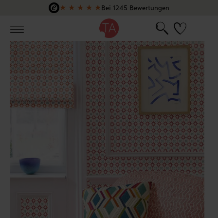
★
★
★
★
★
Bei 1245 Bewertungen
Zum Hauptinhalt springen