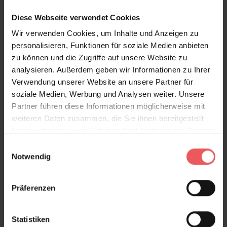
Diese Webseite verwendet Cookies
Wir verwenden Cookies, um Inhalte und Anzeigen zu
Sie haben Fragen zum Produkt?
personalisieren, Funktionen für soziale Medien anbieten
Frage stellen
zu können und die Zugriffe auf unsere Website zu
+49 (0)221 932 81 82
analysieren. Außerdem geben wir Informationen zu Ihrer
Verwendung unserer Website an unsere Partner für
soziale Medien, Werbung und Analysen weiter. Unsere
Partner führen diese Informationen möglicherweise mit
weiteren Daten zusammen, die Sie ihnen bereitgestellt
Produktgalerie überspringen
Varianten
haben oder die sie im Rahmen Ihrer Nutzung der Dienste
gesammelt haben.
Einwilligungsauswahl
Notwendig
Präferenzen
Statistiken