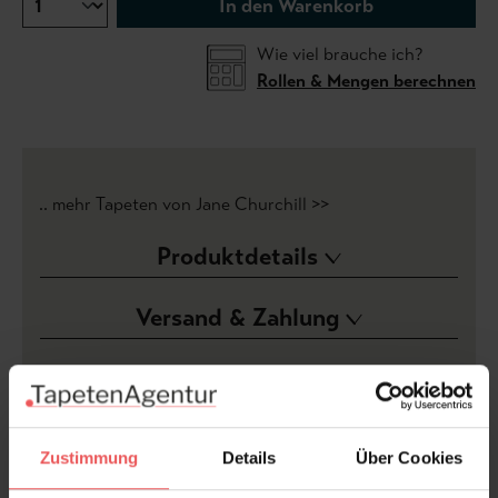
In den Warenkorb
Wie viel brauche ich?
Rollen & Mengen berechnen
.. mehr Tapeten von Jane Churchill >>
Produktdetails
Versand & Zahlung
Bewertungen
FAQ
Teilen!
Zustimmung
Details
Über Cookies